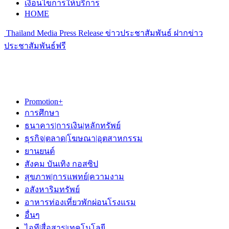
เงื่อนไขการให้บริการ
HOME
Thailand Media Press Release ข่าวประชาสัมพันธ์ ฝากข่าว
ประชาสัมพันธ์ฟรี
Promotion+
การศึกษา
ธนาคาร|การเงิน|หลักทรัพย์
ธุรกิจ|ตลาด|โฆษณา|อุตสาหกรรม
ยานยนต์
สังคม บันเทิง กอสซิป
สุขภาพ|การแพทย์|ความงาม
อสังหาริมทรัพย์
อาหารท่องเที่ยวพักผ่อนโรงแรม
อื่นๆ
ไอที|สื่อสาร|เทคโนโลยี