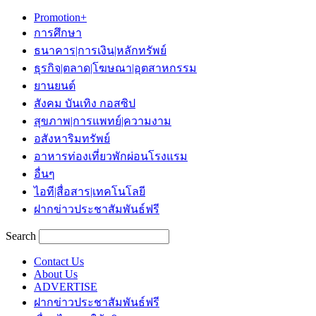
Promotion+
การศึกษา
ธนาคาร|การเงิน|หลักทรัพย์
ธุรกิจ|ตลาด|โฆษณา|อุตสาหกรรม
ยานยนต์
สังคม บันเทิง กอสซิป
สุขภาพ|การแพทย์|ความงาม
อสังหาริมทรัพย์
อาหารท่องเที่ยวพักผ่อนโรงแรม
อื่นๆ
ไอที|สื่อสาร|เทคโนโลยี
ฝากข่าวประชาสัมพันธ์ฟรี
Search
Contact Us
About Us
ADVERTISE
ฝากข่าวประชาสัมพันธ์ฟรี