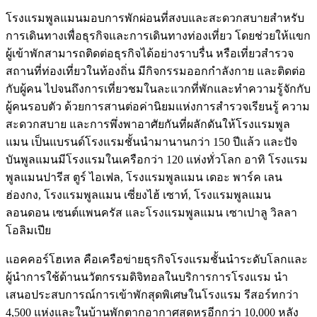
โรงแรมพูลแมนมอบการพักผ่อนที่สงบและสะดวกสบายสำหรับ
การเดินทางเพื่อธุรกิจและการเดินทางท่องเที่ยว โดยช่วยให้แขก
ผู้เข้าพักสามารถติดต่อธุรกิจได้อย่างราบรื่น หรือเที่ยวสำรวจ
สถานที่ท่องเที่ยวในท้องถิ่น มีกิจกรรมออกกำลังกาย และติดต่อ
กับผู้คน ไปจนถึงการเที่ยวชมในละแวกที่พักและทำความรู้จักกับ
ผู้คนรอบตัว ด้วยการสานต่อค่านิยมแห่งการสำรวจเรียนรู้ ความ
สะดวกสบาย และการพึ่งพาอาศัยกันที่ผลักดันให้โรงแรมพูล
แมน เป็นแบรนด์โรงแรมชั้นนำมานานกว่า 150 ปีแล้ว และปัจ
บันพูลแมนมีโรงแรมในเครือกว่า 120 แห่งทั่วโลก อาทิ โรงแรม
พูลแมนปารีส ตูร์ ไอเฟล, โรงแรมพูลแมน เดอะ พาร์ค เลน
ฮ่องกง, โรงแรมพูลแมน เซี่ยงไฮ้ เซาท์, โรงแรมพูลแมน
ลอนดอน เซนต์แพนครัส และโรงแรมพูลแมน เซาเปาลู วิลลา
โอลิมเปีย
แอคคอร์โฮเทล คือเครือข่ายธุรกิจโรงแรมชั้นนำระดับโลกและ
ผู้นำการใช้ด้านนวัตกรรมดิจิทอลในบริการการโรงแรม นำ
เสนอประสบการณ์การเข้าพักสุดพิเศษในโรงแรม รีสอร์ทกว่า
4,500 แห่งและในบ้านพักตากอากาศสุดหรูอีกกว่า 10,000 หลัง