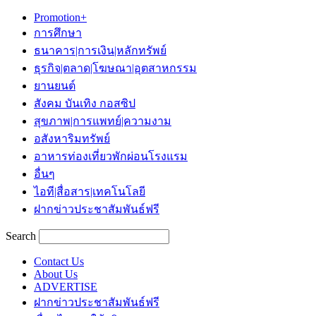
Promotion+
การศึกษา
ธนาคาร|การเงิน|หลักทรัพย์
ธุรกิจ|ตลาด|โฆษณา|อุตสาหกรรม
ยานยนต์
สังคม บันเทิง กอสซิป
สุขภาพ|การแพทย์|ความงาม
อสังหาริมทรัพย์
อาหารท่องเที่ยวพักผ่อนโรงแรม
อื่นๆ
ไอที|สื่อสาร|เทคโนโลยี
ฝากข่าวประชาสัมพันธ์ฟรี
Search
Contact Us
About Us
ADVERTISE
ฝากข่าวประชาสัมพันธ์ฟรี