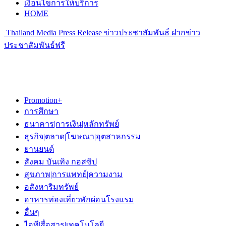
เงื่อนไขการให้บริการ
HOME
Thailand Media Press Release ข่าวประชาสัมพันธ์ ฝากข่าว
ประชาสัมพันธ์ฟรี
Promotion+
การศึกษา
ธนาคาร|การเงิน|หลักทรัพย์
ธุรกิจ|ตลาด|โฆษณา|อุตสาหกรรม
ยานยนต์
สังคม บันเทิง กอสซิป
สุขภาพ|การแพทย์|ความงาม
อสังหาริมทรัพย์
อาหารท่องเที่ยวพักผ่อนโรงแรม
อื่นๆ
ไอที|สื่อสาร|เทคโนโลยี