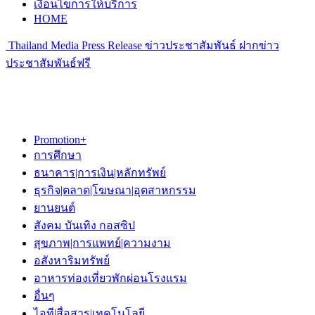
เงื่อนไขการให้บริการ
HOME
Thailand Media Press Release ข่าวประชาสัมพันธ์ ฝากข่าว
ประชาสัมพันธ์ฟรี
Promotion+
การศึกษา
ธนาคาร|การเงิน|หลักทรัพย์
ธุรกิจ|ตลาด|โฆษณา|อุตสาหกรรม
ยานยนต์
สังคม บันเทิง กอสซิป
สุขภาพ|การแพทย์|ความงาม
อสังหาริมทรัพย์
อาหารท่องเที่ยวพักผ่อนโรงแรม
อื่นๆ
ไอที|สื่อสาร|เทคโนโลยี