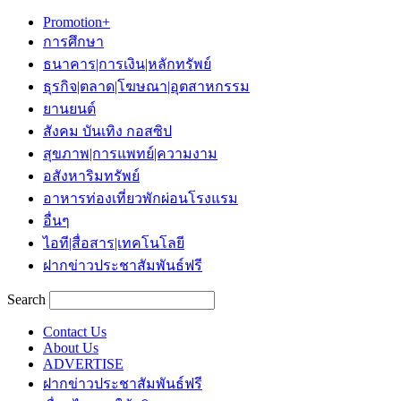
Promotion+
การศึกษา
ธนาคาร|การเงิน|หลักทรัพย์
ธุรกิจ|ตลาด|โฆษณา|อุตสาหกรรม
ยานยนต์
สังคม บันเทิง กอสซิป
สุขภาพ|การแพทย์|ความงาม
อสังหาริมทรัพย์
อาหารท่องเที่ยวพักผ่อนโรงแรม
อื่นๆ
ไอที|สื่อสาร|เทคโนโลยี
ฝากข่าวประชาสัมพันธ์ฟรี
Search
Contact Us
About Us
ADVERTISE
ฝากข่าวประชาสัมพันธ์ฟรี