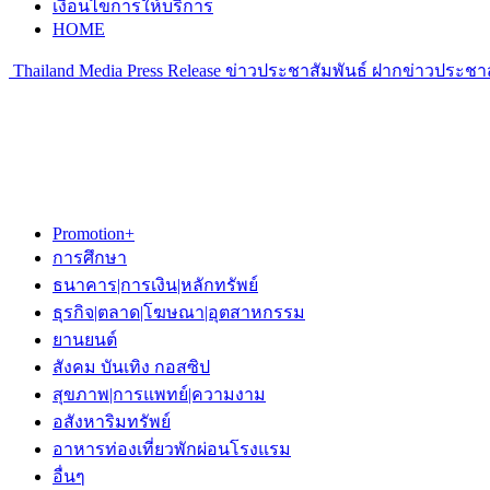
เงื่อนไขการให้บริการ
HOME
Thailand Media Press Release ข่าวประชาสัมพันธ์ ฝากข่าวประชาส
Promotion+
การศึกษา
ธนาคาร|การเงิน|หลักทรัพย์
ธุรกิจ|ตลาด|โฆษณา|อุตสาหกรรม
ยานยนต์
สังคม บันเทิง กอสซิป
สุขภาพ|การแพทย์|ความงาม
อสังหาริมทรัพย์
อาหารท่องเที่ยวพักผ่อนโรงแรม
อื่นๆ