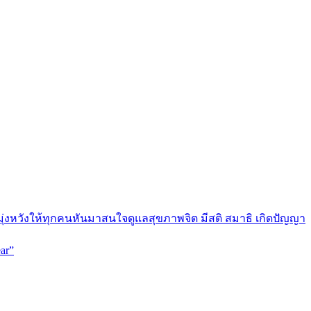
มุ่งหวังให้ทุกคนหันมาสนใจดูแลสุขภาพจิต มีสติ สมาธิ เกิดปัญญา
ar”