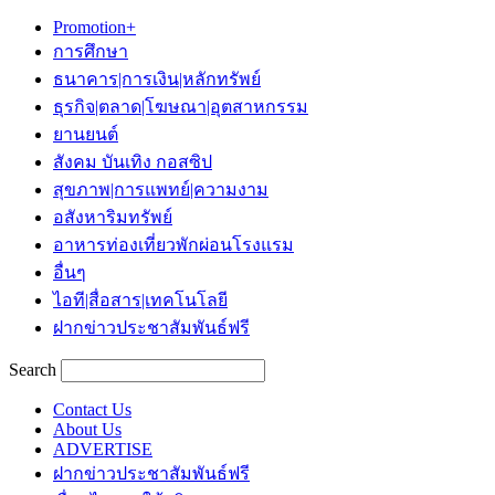
Promotion+
การศึกษา
ธนาคาร|การเงิน|หลักทรัพย์
ธุรกิจ|ตลาด|โฆษณา|อุตสาหกรรม
ยานยนต์
สังคม บันเทิง กอสซิป
สุขภาพ|การแพทย์|ความงาม
อสังหาริมทรัพย์
อาหารท่องเที่ยวพักผ่อนโรงแรม
อื่นๆ
ไอที|สื่อสาร|เทคโนโลยี
ฝากข่าวประชาสัมพันธ์ฟรี
Search
Contact Us
About Us
ADVERTISE
ฝากข่าวประชาสัมพันธ์ฟรี