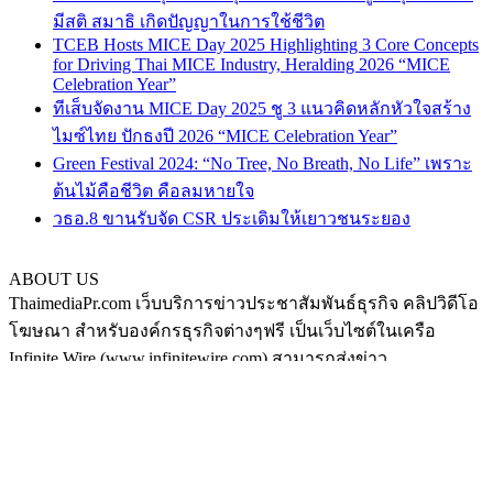
มีสติ สมาธิ เกิดปัญญาในการใช้ชีวิต
TCEB Hosts MICE Day 2025 Highlighting 3 Core Concepts
for Driving Thai MICE Industry, Heralding 2026 “MICE
Celebration Year”
ทีเส็บจัดงาน MICE Day 2025 ชู 3 แนวคิดหลักหัวใจสร้าง
ไมซ์ไทย ปักธงปี 2026 “MICE Celebration Year”
Green Festival 2024: “No Tree, No Breath, No Life” เพราะ
ต้นไม้คือชีวิต คือลมหายใจ
วธอ.8 ขานรับจัด CSR ประเดิมให้เยาวชนระยอง
ABOUT US
ThaimediaPr.com เว็บบริการข่าวประชาสัมพันธ์ธุรกิจ คลิปวิดีโอ
โฆษณา สำหรับองค์กรธุรกิจต่างๆฟรี เป็นเว็บไซต์ในเครือ
Infinite Wire (www.infinitewire.com) สามารถส่งข่าว
ประชาสัมพันธ์หรือคลิปวิดีโอโฆษณา ในรูปแบบภาษาไทย และ
ภาษาอังกฤษ ได้ที่ thaimediapr@gmail.com หรือสามารถฝากข่าว
ได้เองที่ https://www.thaimediapr.com/free-public-relation/ ติดตาม
เราทาง Social media ได้ที่
http://www.facebook.com/BokLaoKhaoPr