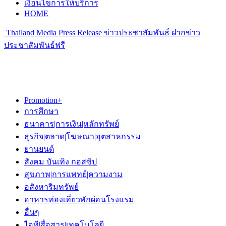
เงื่อนไขการให้บริการ
HOME
Thailand Media Press Release ข่าวประชาสัมพันธ์ ฝากข่าว
ประชาสัมพันธ์ฟรี
Promotion+
การศึกษา
ธนาคาร|การเงิน|หลักทรัพย์
ธุรกิจ|ตลาด|โฆษณา|อุตสาหกรรม
ยานยนต์
สังคม บันเทิง กอสซิป
สุขภาพ|การแพทย์|ความงาม
อสังหาริมทรัพย์
อาหารท่องเที่ยวพักผ่อนโรงแรม
อื่นๆ
ไอที|สื่อสาร|เทคโนโลยี