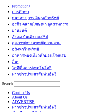
Promotion+
การศึกษา
ธนาคาร|การเงิน|หลักทรัพย์
ธุรกิจ|ตลาด|โฆษณา|อุตสาหกรรม
ยานยนต์
สังคม บันเทิง กอสซิป
สุขภาพ|การแพทย์|ความงาม
อสังหาริมทรัพย์
อาหารท่องเที่ยวพักผ่อนโรงแรม
อื่นๆ
ไอที|สื่อสาร|เทคโนโลยี
ฝากข่าวประชาสัมพันธ์ฟรี
Search
Contact Us
About Us
ADVERTISE
ฝากข่าวประชาสัมพันธ์ฟรี