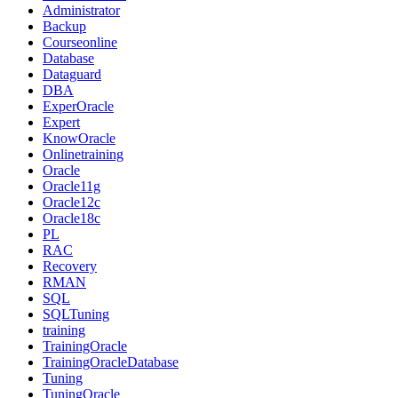
Administrator
Backup
Courseonline
Database
Dataguard
DBA
ExperOracle
Expert
KnowOracle
Onlinetraining
Oracle
Oracle11g
Oracle12c
Oracle18c
PL
RAC
Recovery
RMAN
SQL
SQLTuning
training
TrainingOracle
TrainingOracleDatabase
Tuning
TuningOracle