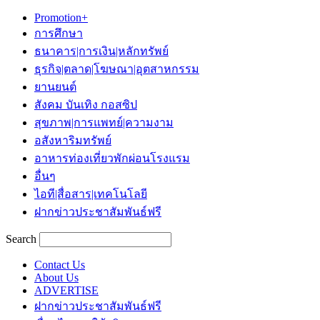
Promotion+
การศึกษา
ธนาคาร|การเงิน|หลักทรัพย์
ธุรกิจ|ตลาด|โฆษณา|อุตสาหกรรม
ยานยนต์
สังคม บันเทิง กอสซิป
สุขภาพ|การแพทย์|ความงาม
อสังหาริมทรัพย์
อาหารท่องเที่ยวพักผ่อนโรงแรม
อื่นๆ
ไอที|สื่อสาร|เทคโนโลยี
ฝากข่าวประชาสัมพันธ์ฟรี
Search
Contact Us
About Us
ADVERTISE
ฝากข่าวประชาสัมพันธ์ฟรี