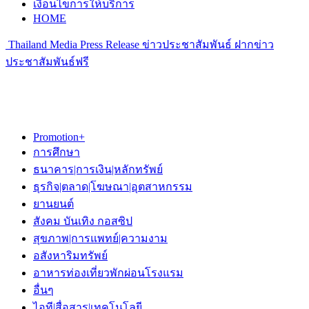
เงื่อนไขการให้บริการ
HOME
Thailand Media Press Release ข่าวประชาสัมพันธ์ ฝากข่าว
ประชาสัมพันธ์ฟรี
Promotion+
การศึกษา
ธนาคาร|การเงิน|หลักทรัพย์
ธุรกิจ|ตลาด|โฆษณา|อุตสาหกรรม
ยานยนต์
สังคม บันเทิง กอสซิป
สุขภาพ|การแพทย์|ความงาม
อสังหาริมทรัพย์
อาหารท่องเที่ยวพักผ่อนโรงแรม
อื่นๆ
ไอที|สื่อสาร|เทคโนโลยี