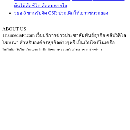
ต้นไม้คือชีวิต คือลมหายใจ
วธอ.8 ขานรับจัด CSR ประเดิมให้เยาวชนระยอง
ABOUT US
ThaimediaPr.com เว็บบริการข่าวประชาสัมพันธ์ธุรกิจ คลิปวิดีโอ
โฆษณา สำหรับองค์กรธุรกิจต่างๆฟรี เป็นเว็บไซต์ในเครือ
Infinite Wire (www.infinitewire.com) สามารถส่งข่าว
ประชาสัมพันธ์หรือคลิปวิดีโอโฆษณา ในรูปแบบภาษาไทย และ
ภาษาอังกฤษ ได้ที่ thaimediapr@gmail.com หรือสามารถฝากข่าว
ได้เองที่ https://www.thaimediapr.com/free-public-relation/ ติดตาม
เราทาง Social media ได้ที่
http://www.facebook.com/BokLaoKhaoPr
https://plus.google.com/u/0/117075194708380101540/posts
http://www.pinterest.com/thaimediapr/
https://twitter.com/ThaimediaPr
FOLLOW US
กระเป๋า
|
ส้มใส
|
ดูหนัง
|
เหล้าบ๊วย
|
©