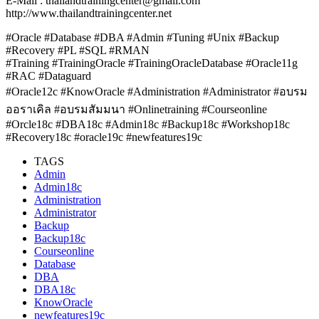
E-Mail : thailandtrainingcenter@gmail.com
http://www.thailandtrainingcenter.net
#Oracle #Database #DBA #Admin #Tuning #Unix #Backup
#Recovery #PL #SQL #RMAN
#Training #TrainingOracle #TrainingOracleDatabase #Oracle11g
#RAC #Dataguard
#Oracle12c #KnowOracle #Administration #Administrator #อบรม
ออราเคิล #อบรมสัมมนา #Onlinetraining #Courseonline
#Orcle18c #DBA18c #Admin18c #Backup18c #Workshop18c
#Recovery18c #oracle19c #newfeatures19c
TAGS
Admin
Admin18c
Administration
Administrator
Backup
Backup18c
Courseonline
Database
DBA
DBA18c
KnowOracle
newfeatures19c