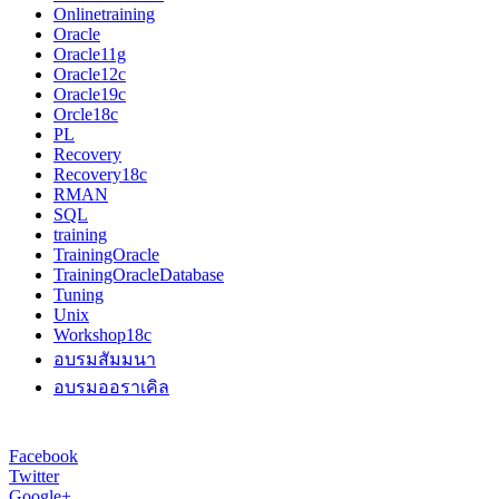
Onlinetraining
Oracle
Oracle11g
Oracle12c
Oracle19c
Orcle18c
PL
Recovery
Recovery18c
RMAN
SQL
training
TrainingOracle
TrainingOracleDatabase
Tuning
Unix
Workshop18c
อบรมสัมมนา
อบรมออราเคิล
Facebook
Twitter
Google+