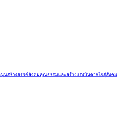
หนุนสร้างสรรค์สังคมคุณธรรมและสร้างแรงบันดาลใจสู่สังคม