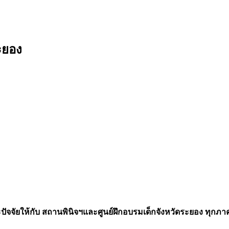
ะยอง
จจัยให้กับ สถานพินิจฯและศูนย์ฝึกอบรมเด็กจังหวัดระยอง ทุกภาคส