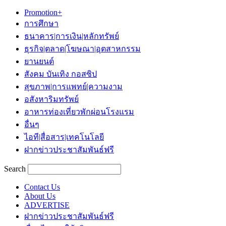
Promotion+
การศึกษา
ธนาคาร|การเงิน|หลักทรัพย์
ธุรกิจ|ตลาด|โฆษณา|อุตสาหกรรม
ยานยนต์
สังคม บันเทิง กอสซิป
สุขภาพ|การแพทย์|ความงาม
อสังหาริมทรัพย์
อาหารท่องเที่ยวพักผ่อนโรงแรม
อื่นๆ
ไอที|สื่อสาร|เทคโนโลยี
ฝากข่าวประชาสัมพันธ์ฟรี
Search
Contact Us
About Us
ADVERTISE
ฝากข่าวประชาสัมพันธ์ฟรี