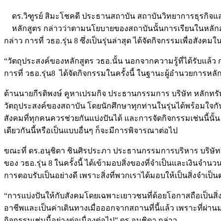
ดร.วิฑูรย์ สิมะโชคดี ประธานสถาบัน สถาบันวิทยาการธุรกิจ
หลักสูตร กล่าวว่าตามนโยบายของสถาบันนั้นการเรียนในหลักส
กล่าว การที่ วธอ.รุ่น 8 ซึ่งเป็นรุ่นล่าสุด ได้จัดกิจกรรมเพื่อสังค
“วัตถุประสงค์ของหลักสูตร วธอ.นั้น นอกจากความรู้ที่ได้รับแล
การที่ วธอ.รุ่น8 ได้จัดกิจกรรมในครั้งนี้ ในฐานะผู้อำนวยการหลั
ด้านนายกีรติพงษ์ คูหาเปรมกิจ ประธานกรรมการ บริษัท หลักทรัพ
วัตถุประสงค์ของสถาบัน โดยนักศึกษาทุกท่านในรุ่นได้พร้อมใจกัน
สังคมที่ทุกคนควรช่วยกันแบ่งปันได้ และการจัดกิจกรรมเช่นนี้น
เดียวกันนี้หรือเป็นแบบอื่นๆ ก็จะมีการพิจารณาต่อไป
ขณะที่ ดร.อนุชิดา ชินศิรประภา ประธานกรรมการบริหาร บริษัทใน
ของ วธอ.รุ่น 8 ในครั้งนี้ ได้เข้ามอบสิ่งของที่จำเป็นและเงิน
การตอบรับเป็นอย่างดี เพราะสิ่งที่พวกเราได้มอบให้เป็นสิ่งจำเป็นต
“การแบ่งปันให้กับสังคมโดยเฉพาะเยาวชนที่ด้อยโอกาสถือเป็นสิ่งที
อาชีพและเป็นค่าเดินทางเมื่อออกจากสถานที่นี้แล้ว เพราะที่ผ่าน
กิจกรรมเช่นนี้อย่างต่อเนื่องต่อไป” ดร.อนุชิดา กล่าว