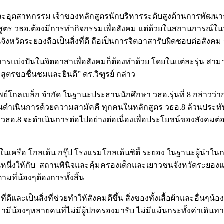
และอุตสาหกรรม เจ้าของหลักสูตรนักบริหารระดับสูงด้านการพัฒน
ูตร วธอ.ต้องมีการทำกิจกรรมเพื่อสังคม แต่ด้วยในสถานการณ์ในบ
มในจังหวัดระยองถือเป็นสิ่งที่ดี ถือเป็นการจิตอาสารับผิดชอบต่อสังคม
้ว การแบ่งปันในจิตอาสาเพื่อสังคมก็ต้องทำด้วย โดยในแต่ละรุ่น
กสูตรขอชื่นชมและยินดี” ดร.วิฑูรย์ กล่าว
ย์โกลเบล็ก จำกัด ในฐานะประธานนักศึกษา วธอ.รุ่นที่ 8 กล่าวว่า
ดำเนินการด้วยความสามัคคี ทุกคนในหลักสูตร วธอ.8 ล้วนประทับใจก
ั้น วธอ.8 จะดำเนินการต่อไปอย่างต่อเนื่องเพื่อประโยชน์ของสัง
เครือ โกลเด้น กรุ๊ป โรงแรมโกลเด้นซิตี้ ระยอง ในฐานะผู้นำในกา
จำนวนหนึ่งให้กับ สถานพินิจและคุ้มครองเด็กและเยาวชนจังหวัดระยอง
ามที่น้องๆต้องการทั้งสิ้น
่ดีและเป็นสิ่งที่ช่วยทำให้สังคมดีขึ้น สิ่งของทั้งเสื้อผ้าและอื่น
มามีน้องๆหลายคนที่ไม่มีผู้ปกครองมารับ ไม่มีแม้นกระทั้งค่าเดินท