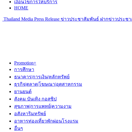
เงื่อนไขการให้บริการ
HOME
Thailand Media Press Release ข่าวประชาสัมพันธ์ ฝากข่าวประชาส
Promotion+
การศึกษา
ธนาคาร|การเงิน|หลักทรัพย์
ธุรกิจ|ตลาด|โฆษณา|อุตสาหกรรม
ยานยนต์
สังคม บันเทิง กอสซิป
สุขภาพ|การแพทย์|ความงาม
อสังหาริมทรัพย์
อาหารท่องเที่ยวพักผ่อนโรงแรม
อื่นๆ