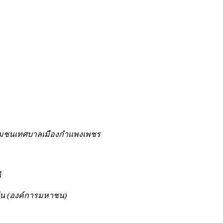
ยชุมชนเทศบาลเมืองกำแพงเพชร
ี
งยืน (องค์การมหาชน)