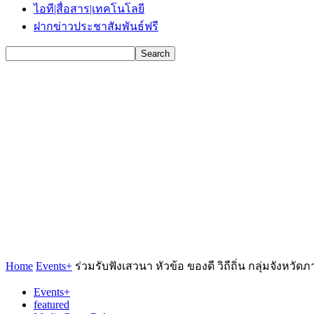
ไอที|สื่อสาร|เทคโนโลยี
ฝากข่าวประชาสัมพันธ์ฟรี
Home
Events+
ร่วมรับฟังเสวนา หัวข้อ ของดี วิถีถิ่น กลุ่มจังหวั
Events+
featured