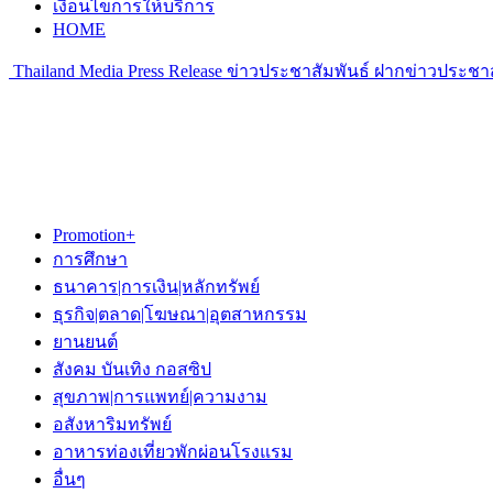
เงื่อนไขการให้บริการ
HOME
Thailand Media Press Release ข่าวประชาสัมพันธ์ ฝากข่าวประชาส
Promotion+
การศึกษา
ธนาคาร|การเงิน|หลักทรัพย์
ธุรกิจ|ตลาด|โฆษณา|อุตสาหกรรม
ยานยนต์
สังคม บันเทิง กอสซิป
สุขภาพ|การแพทย์|ความงาม
อสังหาริมทรัพย์
อาหารท่องเที่ยวพักผ่อนโรงแรม
อื่นๆ