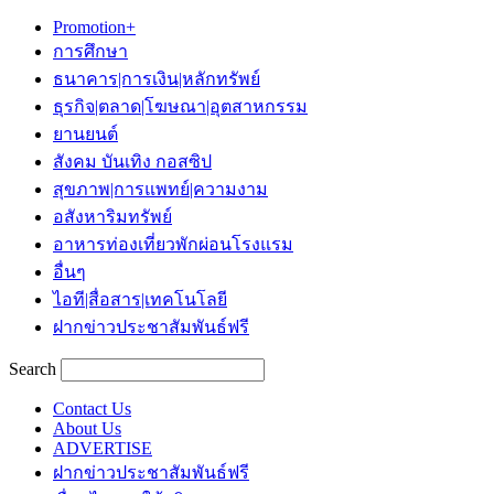
Promotion+
การศึกษา
ธนาคาร|การเงิน|หลักทรัพย์
ธุรกิจ|ตลาด|โฆษณา|อุตสาหกรรม
ยานยนต์
สังคม บันเทิง กอสซิป
สุขภาพ|การแพทย์|ความงาม
อสังหาริมทรัพย์
อาหารท่องเที่ยวพักผ่อนโรงแรม
อื่นๆ
ไอที|สื่อสาร|เทคโนโลยี
ฝากข่าวประชาสัมพันธ์ฟรี
Search
Contact Us
About Us
ADVERTISE
ฝากข่าวประชาสัมพันธ์ฟรี