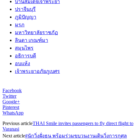
บ้านสมเด็จเจ้าพระยา
ปราจีนบุรี
ภูมิปัญญา
มรภ
มหาวิทยาลัยราชภัฏ
ลินดา เกณฑ์มา
สมุนไพร
อธิการบดี
อบแห้ง
เจ้าพระยาอภัยภูเบศร
Facebook
Twitter
Google+
Pinterest
WhatsApp
Previous article
THAI Smile invites passengers to fly direct flight to
Varanasi
Next article
#นักวิ่งฝั่งธน พร้อมร่วมขบวนงานเดินวิ่งการกุศล