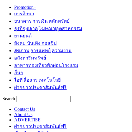
Promotion+
การศึกษา
ธนาคาร|การเงิน|หลักทรัพย์
ธุรกิจ|ตลาด|โฆษณา|อุตสาหกรรม
ยานยนต์
สังคม บันเทิง กอสซิป
สุขภาพ|การแพทย์|ความงาม
อสังหาริมทรัพย์
อาหารท่องเที่ยวพักผ่อนโรงแรม
อื่นๆ
ไอที|สื่อสาร|เทคโนโลยี
ฝากข่าวประชาสัมพันธ์ฟรี
Search
Contact Us
About Us
ADVERTISE
ฝากข่าวประชาสัมพันธ์ฟรี