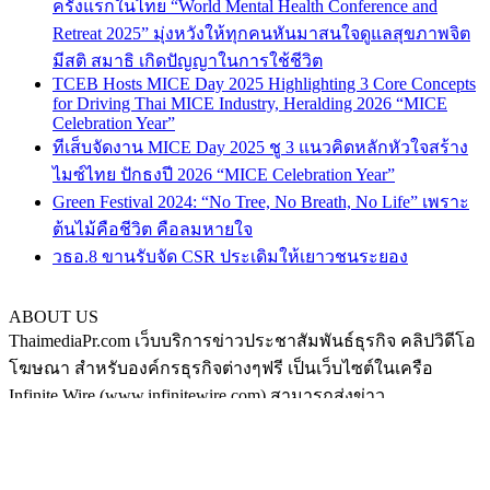
ครั้งแรกในไทย “World Mental Health Conference and
Retreat 2025” มุ่งหวังให้ทุกคนหันมาสนใจดูแลสุขภาพจิต
มีสติ สมาธิ เกิดปัญญาในการใช้ชีวิต
TCEB Hosts MICE Day 2025 Highlighting 3 Core Concepts
for Driving Thai MICE Industry, Heralding 2026 “MICE
Celebration Year”
ทีเส็บจัดงาน MICE Day 2025 ชู 3 แนวคิดหลักหัวใจสร้าง
ไมซ์ไทย ปักธงปี 2026 “MICE Celebration Year”
Green Festival 2024: “No Tree, No Breath, No Life” เพราะ
ต้นไม้คือชีวิต คือลมหายใจ
วธอ.8 ขานรับจัด CSR ประเดิมให้เยาวชนระยอง
ABOUT US
ThaimediaPr.com เว็บบริการข่าวประชาสัมพันธ์ธุรกิจ คลิปวิดีโอ
โฆษณา สำหรับองค์กรธุรกิจต่างๆฟรี เป็นเว็บไซต์ในเครือ
Infinite Wire (www.infinitewire.com) สามารถส่งข่าว
ประชาสัมพันธ์หรือคลิปวิดีโอโฆษณา ในรูปแบบภาษาไทย และ
ภาษาอังกฤษ ได้ที่ thaimediapr@gmail.com หรือสามารถฝากข่าว
ได้เองที่ https://www.thaimediapr.com/free-public-relation/ ติดตาม