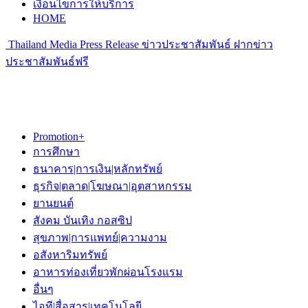
เงื่อนไขการให้บริการ
HOME
Thailand Media Press Release ข่าวประชาสัมพันธ์ ฝากข่าว
ประชาสัมพันธ์ฟรี
Promotion+
การศึกษา
ธนาคาร|การเงิน|หลักทรัพย์
ธุรกิจ|ตลาด|โฆษณา|อุตสาหกรรม
ยานยนต์
สังคม บันเทิง กอสซิป
สุขภาพ|การแพทย์|ความงาม
อสังหาริมทรัพย์
อาหารท่องเที่ยวพักผ่อนโรงแรม
อื่นๆ
ไอที|สื่อสาร|เทคโนโลยี