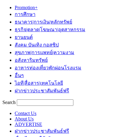
Promotion+
การศึกษา
ธนาคาร|การเงิน|หลักทรัพย์
ธุรกิจ|ตลาด|โฆษณา|อุตสาหกรรม
ยานยนต์
สังคม บันเทิง กอสซิป
สุขภาพ|การแพทย์|ความงาม
อสังหาริมทรัพย์
อาหารท่องเที่ยวพักผ่อนโรงแรม
อื่นๆ
ไอที|สื่อสาร|เทคโนโลยี
ฝากข่าวประชาสัมพันธ์ฟรี
Search
Contact Us
About Us
ADVERTISE
ฝากข่าวประชาสัมพันธ์ฟรี