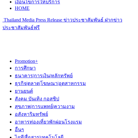
เงื่อนไขการให้บริการ
HOME
Thailand Media Press Release ข่าวประชาสัมพันธ์ ฝากข่าว
ประชาสัมพันธ์ฟรี
Promotion+
การศึกษา
ธนาคาร|การเงิน|หลักทรัพย์
ธุรกิจ|ตลาด|โฆษณา|อุตสาหกรรม
ยานยนต์
สังคม บันเทิง กอสซิป
สุขภาพ|การแพทย์|ความงาม
อสังหาริมทรัพย์
อาหารท่องเที่ยวพักผ่อนโรงแรม
อื่นๆ
ไอที|สื่อสาร|เทคโนโลยี