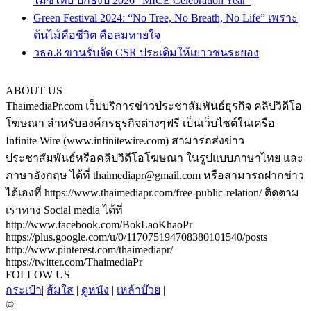
ไมซ์ไทย ปักธงปี 2026 “MICE Celebration Year”
Green Festival 2024: “No Tree, No Breath, No Life” เพราะ
ต้นไม้คือชีวิต คือลมหายใจ
วธอ.8 ขานรับจัด CSR ประเดิมให้เยาวชนระยอง
ABOUT US
ThaimediaPr.com เว็บบริการข่าวประชาสัมพันธ์ธุรกิจ คลิปวิดีโอ
โฆษณา สำหรับองค์กรธุรกิจต่างๆฟรี เป็นเว็บไซต์ในเครือ
Infinite Wire (www.infinitewire.com) สามารถส่งข่าว
ประชาสัมพันธ์หรือคลิปวิดีโอโฆษณา ในรูปแบบภาษาไทย และ
ภาษาอังกฤษ ได้ที่ thaimediapr@gmail.com หรือสามารถฝากข่าว
ได้เองที่ https://www.thaimediapr.com/free-public-relation/ ติดตาม
เราทาง Social media ได้ที่
http://www.facebook.com/BokLaoKhaoPr
https://plus.google.com/u/0/117075194708380101540/posts
http://www.pinterest.com/thaimediapr/
https://twitter.com/ThaimediaPr
FOLLOW US
กระเป๋า
|
ส้มใส
|
ดูหนัง
|
เหล้าบ๊วย
|
©