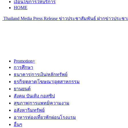
เงื่อนไขการให้บริการ
HOME
Thailand Media Press Release ข่าวประชาสัมพันธ์ ฝากข่าวประชาส
Promotion+
การศึกษา
ธนาคาร|การเงิน|หลักทรัพย์
ธุรกิจ|ตลาด|โฆษณา|อุตสาหกรรม
ยานยนต์
สังคม บันเทิง กอสซิป
สุขภาพ|การแพทย์|ความงาม
อสังหาริมทรัพย์
อาหารท่องเที่ยวพักผ่อนโรงแรม
อื่นๆ