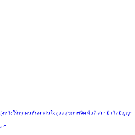
มุ่งหวังให้ทุกคนหันมาสนใจดูแลสุขภาพจิต มีสติ สมาธิ เกิดปัญญา
ar”