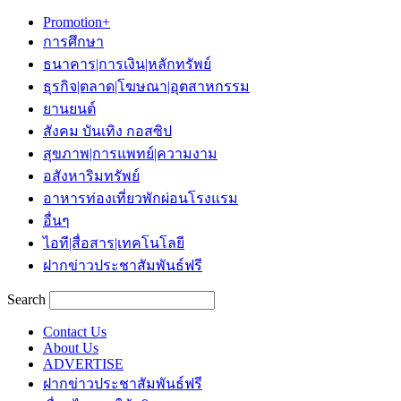
Promotion+
การศึกษา
ธนาคาร|การเงิน|หลักทรัพย์
ธุรกิจ|ตลาด|โฆษณา|อุตสาหกรรม
ยานยนต์
สังคม บันเทิง กอสซิป
สุขภาพ|การแพทย์|ความงาม
อสังหาริมทรัพย์
อาหารท่องเที่ยวพักผ่อนโรงแรม
อื่นๆ
ไอที|สื่อสาร|เทคโนโลยี
ฝากข่าวประชาสัมพันธ์ฟรี
Search
Contact Us
About Us
ADVERTISE
ฝากข่าวประชาสัมพันธ์ฟรี