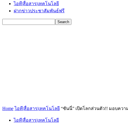
ไอที|สื่อสาร|เทคโนโลยี
ฝากข่าวประชาสัมพันธ์ฟรี
Home
ไอที|สื่อสาร|เทคโนโลยี
“ซันนี่” เปิดโลกส่วนตัว!! มอบควา
ไอที|สื่อสาร|เทคโนโลยี