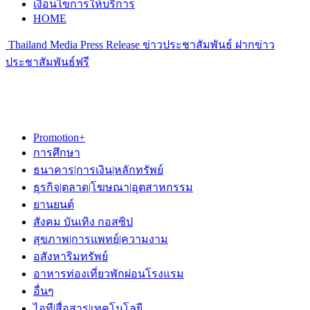
เงื่อนไขการให้บริการ
HOME
Thailand Media Press Release ข่าวประชาสัมพันธ์ ฝากข่าว
ประชาสัมพันธ์ฟรี
Promotion+
การศึกษา
ธนาคาร|การเงิน|หลักทรัพย์
ธุรกิจ|ตลาด|โฆษณา|อุตสาหกรรม
ยานยนต์
สังคม บันเทิง กอสซิป
สุขภาพ|การแพทย์|ความงาม
อสังหาริมทรัพย์
อาหารท่องเที่ยวพักผ่อนโรงแรม
อื่นๆ
ไอที|สื่อสาร|เทคโนโลยี