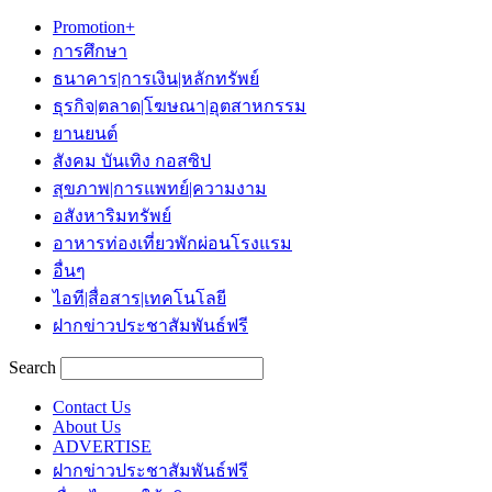
Promotion+
การศึกษา
ธนาคาร|การเงิน|หลักทรัพย์
ธุรกิจ|ตลาด|โฆษณา|อุตสาหกรรม
ยานยนต์
สังคม บันเทิง กอสซิป
สุขภาพ|การแพทย์|ความงาม
อสังหาริมทรัพย์
อาหารท่องเที่ยวพักผ่อนโรงแรม
อื่นๆ
ไอที|สื่อสาร|เทคโนโลยี
ฝากข่าวประชาสัมพันธ์ฟรี
Search
Contact Us
About Us
ADVERTISE
ฝากข่าวประชาสัมพันธ์ฟรี