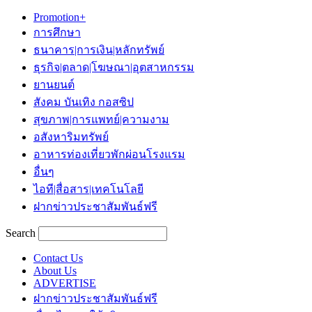
Promotion+
การศึกษา
ธนาคาร|การเงิน|หลักทรัพย์
ธุรกิจ|ตลาด|โฆษณา|อุตสาหกรรม
ยานยนต์
สังคม บันเทิง กอสซิป
สุขภาพ|การแพทย์|ความงาม
อสังหาริมทรัพย์
อาหารท่องเที่ยวพักผ่อนโรงแรม
อื่นๆ
ไอที|สื่อสาร|เทคโนโลยี
ฝากข่าวประชาสัมพันธ์ฟรี
Search
Contact Us
About Us
ADVERTISE
ฝากข่าวประชาสัมพันธ์ฟรี