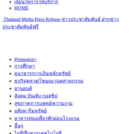
เงื่อนไขการให้บริการ
HOME
Thailand Media Press Release ข่าวประชาสัมพันธ์ ฝากข่าว
ประชาสัมพันธ์ฟรี
Promotion+
การศึกษา
ธนาคาร|การเงิน|หลักทรัพย์
ธุรกิจ|ตลาด|โฆษณา|อุตสาหกรรม
ยานยนต์
สังคม บันเทิง กอสซิป
สุขภาพ|การแพทย์|ความงาม
อสังหาริมทรัพย์
อาหารท่องเที่ยวพักผ่อนโรงแรม
อื่นๆ
ไอที|สื่อสาร|เทคโนโลยี