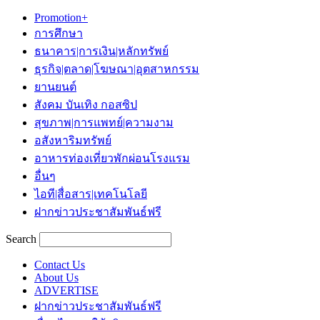
Promotion+
การศึกษา
ธนาคาร|การเงิน|หลักทรัพย์
ธุรกิจ|ตลาด|โฆษณา|อุตสาหกรรม
ยานยนต์
สังคม บันเทิง กอสซิป
สุขภาพ|การแพทย์|ความงาม
อสังหาริมทรัพย์
อาหารท่องเที่ยวพักผ่อนโรงแรม
อื่นๆ
ไอที|สื่อสาร|เทคโนโลยี
ฝากข่าวประชาสัมพันธ์ฟรี
Search
Contact Us
About Us
ADVERTISE
ฝากข่าวประชาสัมพันธ์ฟรี