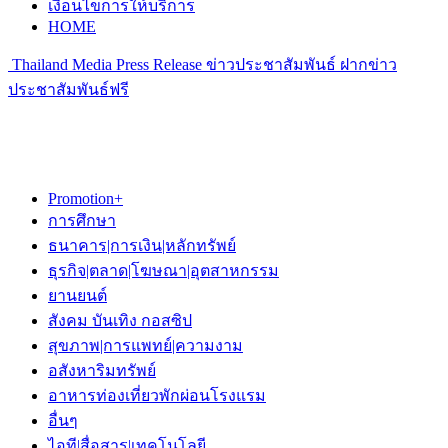
เงื่อนไขการให้บริการ
HOME
Thailand Media Press Release ข่าวประชาสัมพันธ์ ฝากข่าว
ประชาสัมพันธ์ฟรี
Promotion+
การศึกษา
ธนาคาร|การเงิน|หลักทรัพย์
ธุรกิจ|ตลาด|โฆษณา|อุตสาหกรรม
ยานยนต์
สังคม บันเทิง กอสซิป
สุขภาพ|การแพทย์|ความงาม
อสังหาริมทรัพย์
อาหารท่องเที่ยวพักผ่อนโรงแรม
อื่นๆ
ไอที|สื่อสาร|เทคโนโลยี