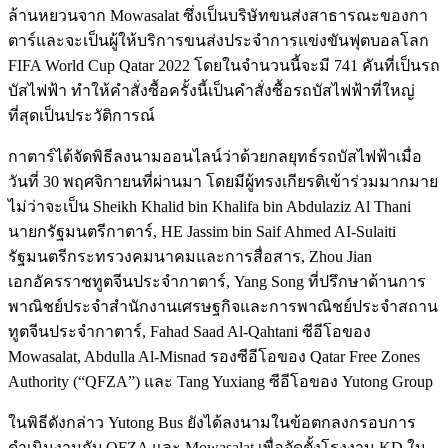
ล้านหยวนจาก Mowasalat ซึ่งเป็นบริษัทขนส่งสาธารณะของกา
ตาร์และจะเป็นผู้ให้บริการขนส่งประจำการแข่งขันฟุตบอลโลก
FIFA World Cup Qatar 2022 โดยในจำนวนนี้จะมี 741 คันที่เป็นรถ
บัสไฟฟ้า ทำให้คำสั่งซื้อครั้งนี้เป็นคำสั่งซื้อรถบัสไฟฟ้าที่ใหญ่
ที่สุดเป็นประวัติการณ์
กาตาร์ได้จัดพิธีลงนามออนไลน์ว่าด้วยกลยุทธ์รถบัสไฟฟ้าเมื่อ
วันที่ 30 พฤศจิกายนที่ผ่านมา โดยมีผู้ทรงเกียรติเข้าร่วมมากมาย
ไม่ว่าจะเป็น Sheikh Khalid bin Khalifa bin Abdulaziz Al Thani
นายกรัฐมนตรีกาตาร์, HE Jassim bin Saif Ahmed AI-Sulaiti
รัฐมนตรีกระทรวงคมนาคมและการสื่อสาร, Zhou Jian
เอกอัครราชทูตจีนประจำกาตาร์, Yang Song ที่ปรึกษาด้านการ
พาณิชย์ประจำสำนักงานเศรษฐกิจและการพาณิชย์ประจำสถาน
ทูตจีนประจำกาตาร์, Fahad Saad Al-Qahtani ซีอีโอของ
Mowasalat, Abdulla Al-Misnad รองซีอีโอของ Qatar Free Zones
Authority (“QFZA”) และ Tang Yuxiang ซีอีโอของ Yutong Group
ในพิธีดังกล่าว Yutong Bus ยังได้ลงนามในข้อตกลงกรอบการ
ดำเนินงานกับ QFZA และ Mowasalat เพื่อจัดตั้งโรงงาน KD ใน