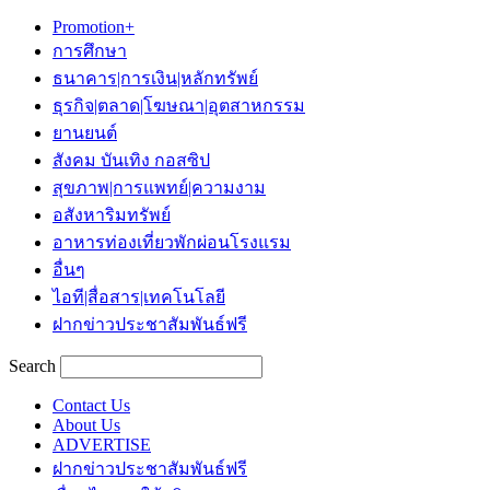
Promotion+
การศึกษา
ธนาคาร|การเงิน|หลักทรัพย์
ธุรกิจ|ตลาด|โฆษณา|อุตสาหกรรม
ยานยนต์
สังคม บันเทิง กอสซิป
สุขภาพ|การแพทย์|ความงาม
อสังหาริมทรัพย์
อาหารท่องเที่ยวพักผ่อนโรงแรม
อื่นๆ
ไอที|สื่อสาร|เทคโนโลยี
ฝากข่าวประชาสัมพันธ์ฟรี
Search
Contact Us
About Us
ADVERTISE
ฝากข่าวประชาสัมพันธ์ฟรี