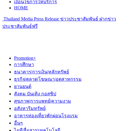
เงื่อนไขการให้บริการ
HOME
Thailand Media Press Release ข่าวประชาสัมพันธ์ ฝากข่าว
ประชาสัมพันธ์ฟรี
Promotion+
การศึกษา
ธนาคาร|การเงิน|หลักทรัพย์
ธุรกิจ|ตลาด|โฆษณา|อุตสาหกรรม
ยานยนต์
สังคม บันเทิง กอสซิป
สุขภาพ|การแพทย์|ความงาม
อสังหาริมทรัพย์
อาหารท่องเที่ยวพักผ่อนโรงแรม
อื่นๆ
ไอที|สื่อสาร|เทคโนโลยี