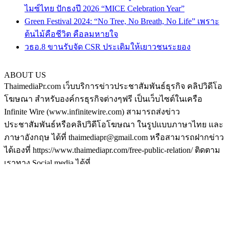
ไมซ์ไทย ปักธงปี 2026 “MICE Celebration Year”
Green Festival 2024: “No Tree, No Breath, No Life” เพราะ
ต้นไม้คือชีวิต คือลมหายใจ
วธอ.8 ขานรับจัด CSR ประเดิมให้เยาวชนระยอง
ABOUT US
ThaimediaPr.com เว็บบริการข่าวประชาสัมพันธ์ธุรกิจ คลิปวิดีโอ
โฆษณา สำหรับองค์กรธุรกิจต่างๆฟรี เป็นเว็บไซต์ในเครือ
Infinite Wire (www.infinitewire.com) สามารถส่งข่าว
ประชาสัมพันธ์หรือคลิปวิดีโอโฆษณา ในรูปแบบภาษาไทย และ
ภาษาอังกฤษ ได้ที่ thaimediapr@gmail.com หรือสามารถฝากข่าว
ได้เองที่ https://www.thaimediapr.com/free-public-relation/ ติดตาม
เราทาง Social media ได้ที่
http://www.facebook.com/BokLaoKhaoPr
https://plus.google.com/u/0/117075194708380101540/posts
http://www.pinterest.com/thaimediapr/
https://twitter.com/ThaimediaPr
FOLLOW US
กระเป๋า
|
ส้มใส
|
ดูหนัง
|
เหล้าบ๊วย
|