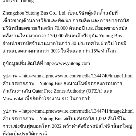
เกี่ยวกับ Yutong
Zhengzhou Yutong Bus Co., Ltd. เป็นบริษัทผู้ผลิตล้ำสมัยที่
เชี่ยวชาญด้านการวิจัยและพัฒนา การผลิต และการขายรถบัส
บริษัทมียอดขายเกินหลัก 70,000 คันต่อปี และมียอดขายรถบัส
พลังงานใหม่มากกว่า 130,000 คันจนถึงปัจจุบัน Yutong Bus
จำหน่ายรถบัสจำนวนมากในกว่า 30 ประเทศใน 6 ทวีป โดยมี
ส่วนแบ่งตลาดมากกว่า 30% ในจีนและกว่า 15% ทั่วโลก
ดูข้อมูลเพิ่มเติมได้ที่ http://www.yutong.com
รูปภาพ – https://mma.prnewswire.com/media/1344740/image1.html
คำบรรยายภาพ – Yutong Bus ลงนามในข้อตกลงกรอบการ
ดำเนินงานกับ Qatar Free Zones Authority (QFZA) และ
Mowasalat เพื่อจัดตั้งโรงงาน KD ในกาตาร์
รูปภาพ – https://mma.prnewswire.com/media/1344741/image2.html
คำบรรยายภาพ – Yutong Bus เตรียมส่งรถบัส 1,002 คันใช้ใน
การแข่งขันฟุตบอลโลก 2022 คว้าคำสั่งซื้อรถบัสไฟฟ้าล็อตใหญ่
ที่สุดเป็นประวัติการณ์