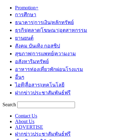
Promotion+
การศึกษา
ธนาคาร|การเงิน|หลักทรัพย์
ธุรกิจ|ตลาด|โฆษณา|อุตสาหกรรม
ยานยนต์
สังคม บันเทิง กอสซิป
สุขภาพ|การแพทย์|ความงาม
อสังหาริมทรัพย์
อาหารท่องเที่ยวพักผ่อนโรงแรม
อื่นๆ
ไอที|สื่อสาร|เทคโนโลยี
ฝากข่าวประชาสัมพันธ์ฟรี
Search
Contact Us
About Us
ADVERTISE
ฝากข่าวประชาสัมพันธ์ฟรี