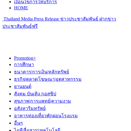
เงื่อนไขการให้บริการ
HOME
Thailand Media Press Release ข่าวประชาสัมพันธ์ ฝากข่าว
ประชาสัมพันธ์ฟรี
Promotion+
การศึกษา
ธนาคาร|การเงิน|หลักทรัพย์
ธุรกิจ|ตลาด|โฆษณา|อุตสาหกรรม
ยานยนต์
สังคม บันเทิง กอสซิป
สุขภาพ|การแพทย์|ความงาม
อสังหาริมทรัพย์
อาหารท่องเที่ยวพักผ่อนโรงแรม
อื่นๆ
ไอที|สื่อสาร|เทคโนโลยี