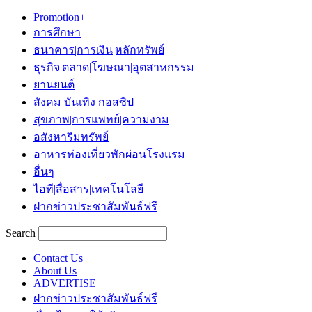
Promotion+
การศึกษา
ธนาคาร|การเงิน|หลักทรัพย์
ธุรกิจ|ตลาด|โฆษณา|อุตสาหกรรม
ยานยนต์
สังคม บันเทิง กอสซิป
สุขภาพ|การแพทย์|ความงาม
อสังหาริมทรัพย์
อาหารท่องเที่ยวพักผ่อนโรงแรม
อื่นๆ
ไอที|สื่อสาร|เทคโนโลยี
ฝากข่าวประชาสัมพันธ์ฟรี
Search
Contact Us
About Us
ADVERTISE
ฝากข่าวประชาสัมพันธ์ฟรี