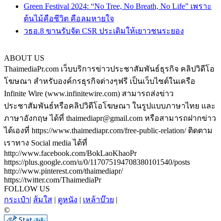
Green Festival 2024: “No Tree, No Breath, No Life” เพราะ
ต้นไม้คือชีวิต คือลมหายใจ
วธอ.8 ขานรับจัด CSR ประเดิมให้เยาวชนระยอง
ABOUT US
ThaimediaPr.com เว็บบริการข่าวประชาสัมพันธ์ธุรกิจ คลิปวิดีโอ
โฆษณา สำหรับองค์กรธุรกิจต่างๆฟรี เป็นเว็บไซต์ในเครือ
Infinite Wire (www.infinitewire.com) สามารถส่งข่าว
ประชาสัมพันธ์หรือคลิปวิดีโอโฆษณา ในรูปแบบภาษาไทย และ
ภาษาอังกฤษ ได้ที่ thaimediapr@gmail.com หรือสามารถฝากข่าว
ได้เองที่ https://www.thaimediapr.com/free-public-relation/ ติดตาม
เราทาง Social media ได้ที่
http://www.facebook.com/BokLaoKhaoPr
https://plus.google.com/u/0/117075194708380101540/posts
http://www.pinterest.com/thaimediapr/
https://twitter.com/ThaimediaPr
FOLLOW US
กระเป๋า
|
ส้มใส
|
ดูหนัง
|
เหล้าบ๊วย
|
©