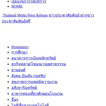
เงื่อนไขการให้บริการ
HOME
Thailand Media Press Release ข่าวประชาสัมพันธ์ ฝากข่าว
ประชาสัมพันธ์ฟรี
Promotion+
การศึกษา
ธนาคาร|การเงิน|หลักทรัพย์
ธุรกิจ|ตลาด|โฆษณา|อุตสาหกรรม
ยานยนต์
สังคม บันเทิง กอสซิป
สุขภาพ|การแพทย์|ความงาม
อสังหาริมทรัพย์
อาหารท่องเที่ยวพักผ่อนโรงแรม
อื่นๆ
ไอที|สื่อสาร|เทคโนโลยี