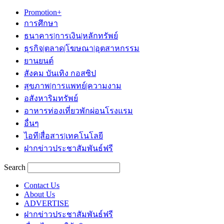
Promotion+
การศึกษา
ธนาคาร|การเงิน|หลักทรัพย์
ธุรกิจ|ตลาด|โฆษณา|อุตสาหกรรม
ยานยนต์
สังคม บันเทิง กอสซิป
สุขภาพ|การแพทย์|ความงาม
อสังหาริมทรัพย์
อาหารท่องเที่ยวพักผ่อนโรงแรม
อื่นๆ
ไอที|สื่อสาร|เทคโนโลยี
ฝากข่าวประชาสัมพันธ์ฟรี
Search
Contact Us
About Us
ADVERTISE
ฝากข่าวประชาสัมพันธ์ฟรี