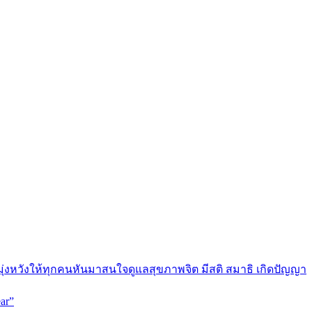
มุ่งหวังให้ทุกคนหันมาสนใจดูแลสุขภาพจิต มีสติ สมาธิ เกิดปัญญา
ar”