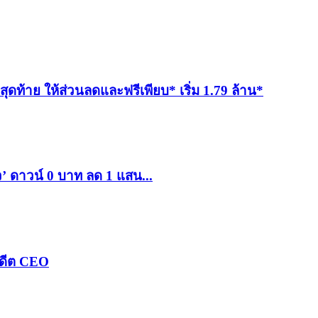
ิตสุดท้าย ให้ส่วนลดและฟรีเพียบ* เริ่ม 1.79 ล้าน*
ว’ ดาวน์ 0 บาท ลด 1 แสน...
อดีต CEO