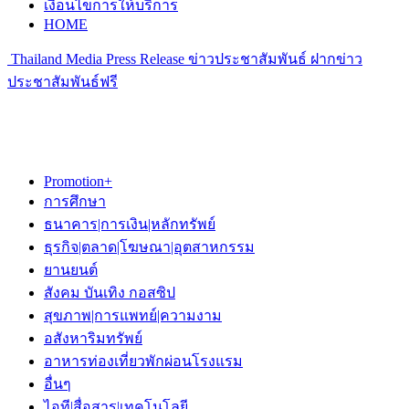
เงื่อนไขการให้บริการ
HOME
Thailand Media Press Release ข่าวประชาสัมพันธ์ ฝากข่าว
ประชาสัมพันธ์ฟรี
Promotion+
การศึกษา
ธนาคาร|การเงิน|หลักทรัพย์
ธุรกิจ|ตลาด|โฆษณา|อุตสาหกรรม
ยานยนต์
สังคม บันเทิง กอสซิป
สุขภาพ|การแพทย์|ความงาม
อสังหาริมทรัพย์
อาหารท่องเที่ยวพักผ่อนโรงแรม
อื่นๆ
ไอที|สื่อสาร|เทคโนโลยี