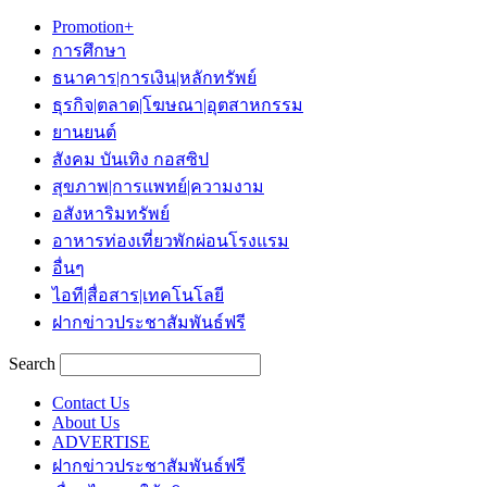
Promotion+
การศึกษา
ธนาคาร|การเงิน|หลักทรัพย์
ธุรกิจ|ตลาด|โฆษณา|อุตสาหกรรม
ยานยนต์
สังคม บันเทิง กอสซิป
สุขภาพ|การแพทย์|ความงาม
อสังหาริมทรัพย์
อาหารท่องเที่ยวพักผ่อนโรงแรม
อื่นๆ
ไอที|สื่อสาร|เทคโนโลยี
ฝากข่าวประชาสัมพันธ์ฟรี
Search
Contact Us
About Us
ADVERTISE
ฝากข่าวประชาสัมพันธ์ฟรี