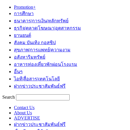
Promotion+
การศึกษา
ธนาคาร|การเงิน|หลักทรัพย์
ธุรกิจ|ตลาด|โฆษณา|อุตสาหกรรม
ยานยนต์
สังคม บันเทิง กอสซิป
สุขภาพ|การแพทย์|ความงาม
อสังหาริมทรัพย์
อาหารท่องเที่ยวพักผ่อนโรงแรม
อื่นๆ
ไอที|สื่อสาร|เทคโนโลยี
ฝากข่าวประชาสัมพันธ์ฟรี
Search
Contact Us
About Us
ADVERTISE
ฝากข่าวประชาสัมพันธ์ฟรี