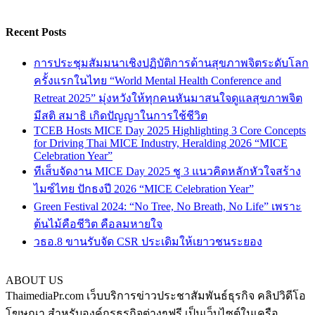
Recent Posts
การประชุมสัมมนาเชิงปฏิบัติการด้านสุขภาพจิตระดับโลก
ครั้งแรกในไทย “World Mental Health Conference and
Retreat 2025” มุ่งหวังให้ทุกคนหันมาสนใจดูแลสุขภาพจิต
มีสติ สมาธิ เกิดปัญญาในการใช้ชีวิต
TCEB Hosts MICE Day 2025 Highlighting 3 Core Concepts
for Driving Thai MICE Industry, Heralding 2026 “MICE
Celebration Year”
ทีเส็บจัดงาน MICE Day 2025 ชู 3 แนวคิดหลักหัวใจสร้าง
ไมซ์ไทย ปักธงปี 2026 “MICE Celebration Year”
Green Festival 2024: “No Tree, No Breath, No Life” เพราะ
ต้นไม้คือชีวิต คือลมหายใจ
วธอ.8 ขานรับจัด CSR ประเดิมให้เยาวชนระยอง
ABOUT US
ThaimediaPr.com เว็บบริการข่าวประชาสัมพันธ์ธุรกิจ คลิปวิดีโอ
โฆษณา สำหรับองค์กรธุรกิจต่างๆฟรี เป็นเว็บไซต์ในเครือ