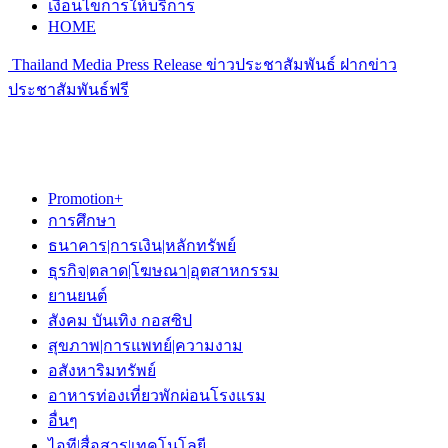
เงื่อนไขการให้บริการ
HOME
Thailand Media Press Release ข่าวประชาสัมพันธ์ ฝากข่าว
ประชาสัมพันธ์ฟรี
Promotion+
การศึกษา
ธนาคาร|การเงิน|หลักทรัพย์
ธุรกิจ|ตลาด|โฆษณา|อุตสาหกรรม
ยานยนต์
สังคม บันเทิง กอสซิป
สุขภาพ|การแพทย์|ความงาม
อสังหาริมทรัพย์
อาหารท่องเที่ยวพักผ่อนโรงแรม
อื่นๆ
ไอที|สื่อสาร|เทคโนโลยี