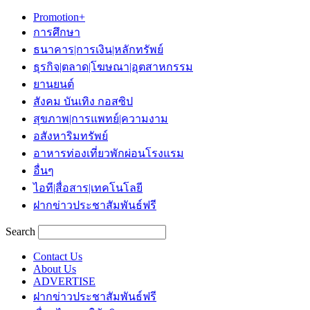
Promotion+
การศึกษา
ธนาคาร|การเงิน|หลักทรัพย์
ธุรกิจ|ตลาด|โฆษณา|อุตสาหกรรม
ยานยนต์
สังคม บันเทิง กอสซิป
สุขภาพ|การแพทย์|ความงาม
อสังหาริมทรัพย์
อาหารท่องเที่ยวพักผ่อนโรงแรม
อื่นๆ
ไอที|สื่อสาร|เทคโนโลยี
ฝากข่าวประชาสัมพันธ์ฟรี
Search
Contact Us
About Us
ADVERTISE
ฝากข่าวประชาสัมพันธ์ฟรี