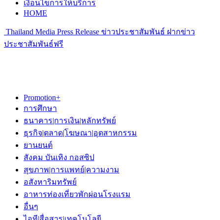
เงื่อนไขการให้บริการ
HOME
Thailand Media Press Release ข่าวประชาสัมพันธ์ ฝากข่าว
ประชาสัมพันธ์ฟรี
Promotion+
การศึกษา
ธนาคาร|การเงิน|หลักทรัพย์
ธุรกิจ|ตลาด|โฆษณา|อุตสาหกรรม
ยานยนต์
สังคม บันเทิง กอสซิป
สุขภาพ|การแพทย์|ความงาม
อสังหาริมทรัพย์
อาหารท่องเที่ยวพักผ่อนโรงแรม
อื่นๆ
ไอที|สื่อสาร|เทคโนโลยี