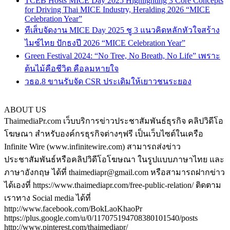
TCEB Hosts MICE Day 2025 Highlighting 3 Core Concepts
for Driving Thai MICE Industry, Heralding 2026 “MICE
Celebration Year”
ทีเส็บจัดงาน MICE Day 2025 ชู 3 แนวคิดหลักหัวใจสร้าง
ไมซ์ไทย ปักธงปี 2026 “MICE Celebration Year”
Green Festival 2024: “No Tree, No Breath, No Life” เพราะ
ต้นไม้คือชีวิต คือลมหายใจ
วธอ.8 ขานรับจัด CSR ประเดิมให้เยาวชนระยอง
ABOUT US
ThaimediaPr.com เว็บบริการข่าวประชาสัมพันธ์ธุรกิจ คลิปวิดีโอ
โฆษณา สำหรับองค์กรธุรกิจต่างๆฟรี เป็นเว็บไซต์ในเครือ
Infinite Wire (www.infinitewire.com) สามารถส่งข่าว
ประชาสัมพันธ์หรือคลิปวิดีโอโฆษณา ในรูปแบบภาษาไทย และ
ภาษาอังกฤษ ได้ที่ thaimediapr@gmail.com หรือสามารถฝากข่าว
ได้เองที่ https://www.thaimediapr.com/free-public-relation/ ติดตาม
เราทาง Social media ได้ที่
http://www.facebook.com/BokLaoKhaoPr
https://plus.google.com/u/0/117075194708380101540/posts
http://www.pinterest.com/thaimediapr/