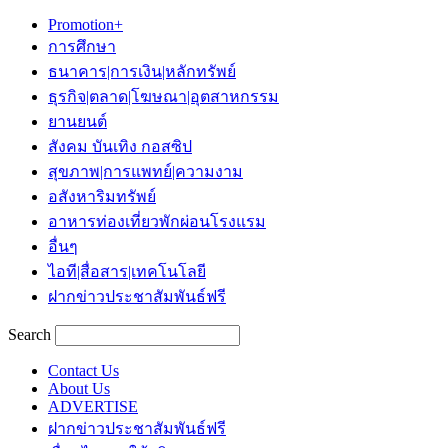
Promotion+
การศึกษา
ธนาคาร|การเงิน|หลักทรัพย์
ธุรกิจ|ตลาด|โฆษณา|อุตสาหกรรม
ยานยนต์
สังคม บันเทิง กอสซิป
สุขภาพ|การแพทย์|ความงาม
อสังหาริมทรัพย์
อาหารท่องเที่ยวพักผ่อนโรงแรม
อื่นๆ
ไอที|สื่อสาร|เทคโนโลยี
ฝากข่าวประชาสัมพันธ์ฟรี
Search
Contact Us
About Us
ADVERTISE
ฝากข่าวประชาสัมพันธ์ฟรี