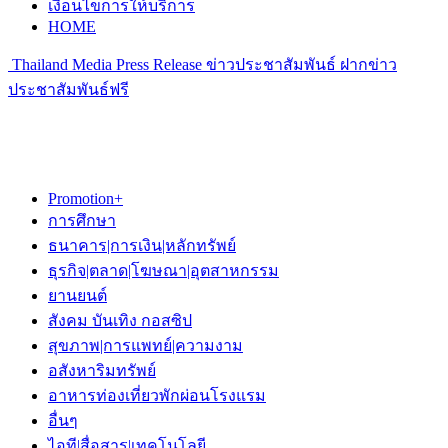
เงื่อนไขการให้บริการ
HOME
Thailand Media Press Release ข่าวประชาสัมพันธ์ ฝากข่าว
ประชาสัมพันธ์ฟรี
Promotion+
การศึกษา
ธนาคาร|การเงิน|หลักทรัพย์
ธุรกิจ|ตลาด|โฆษณา|อุตสาหกรรม
ยานยนต์
สังคม บันเทิง กอสซิป
สุขภาพ|การแพทย์|ความงาม
อสังหาริมทรัพย์
อาหารท่องเที่ยวพักผ่อนโรงแรม
อื่นๆ
ไอที|สื่อสาร|เทคโนโลยี