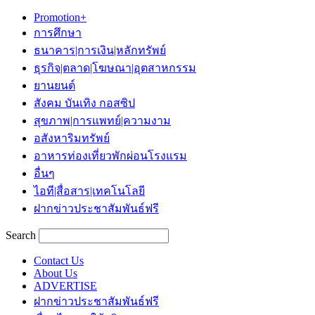
Promotion+
การศึกษา
ธนาคาร|การเงิน|หลักทรัพย์
ธุรกิจ|ตลาด|โฆษณา|อุตสาหกรรม
ยานยนต์
สังคม บันเทิง กอสซิป
สุขภาพ|การแพทย์|ความงาม
อสังหาริมทรัพย์
อาหารท่องเที่ยวพักผ่อนโรงแรม
อื่นๆ
ไอที|สื่อสาร|เทคโนโลยี
ฝากข่าวประชาสัมพันธ์ฟรี
Search
Contact Us
About Us
ADVERTISE
ฝากข่าวประชาสัมพันธ์ฟรี