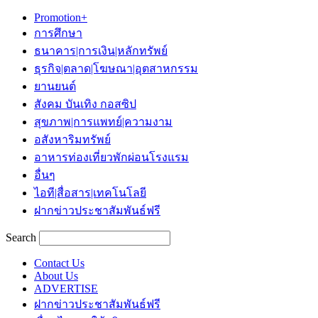
Promotion+
การศึกษา
ธนาคาร|การเงิน|หลักทรัพย์
ธุรกิจ|ตลาด|โฆษณา|อุตสาหกรรม
ยานยนต์
สังคม บันเทิง กอสซิป
สุขภาพ|การแพทย์|ความงาม
อสังหาริมทรัพย์
อาหารท่องเที่ยวพักผ่อนโรงแรม
อื่นๆ
ไอที|สื่อสาร|เทคโนโลยี
ฝากข่าวประชาสัมพันธ์ฟรี
Search
Contact Us
About Us
ADVERTISE
ฝากข่าวประชาสัมพันธ์ฟรี