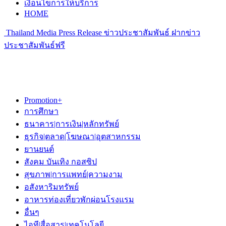
เงื่อนไขการให้บริการ
HOME
Thailand Media Press Release ข่าวประชาสัมพันธ์ ฝากข่าว
ประชาสัมพันธ์ฟรี
Promotion+
การศึกษา
ธนาคาร|การเงิน|หลักทรัพย์
ธุรกิจ|ตลาด|โฆษณา|อุตสาหกรรม
ยานยนต์
สังคม บันเทิง กอสซิป
สุขภาพ|การแพทย์|ความงาม
อสังหาริมทรัพย์
อาหารท่องเที่ยวพักผ่อนโรงแรม
อื่นๆ
ไอที|สื่อสาร|เทคโนโลยี