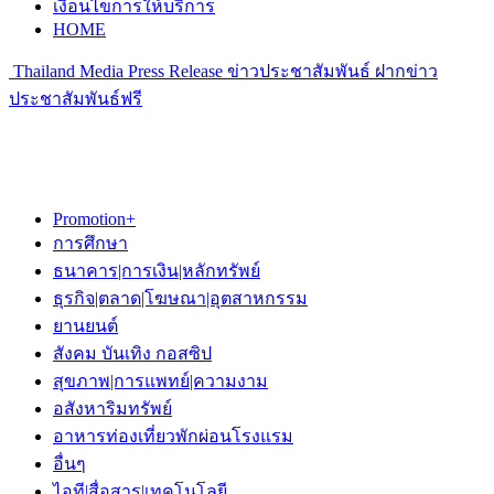
เงื่อนไขการให้บริการ
HOME
Thailand Media Press Release ข่าวประชาสัมพันธ์ ฝากข่าว
ประชาสัมพันธ์ฟรี
Promotion+
การศึกษา
ธนาคาร|การเงิน|หลักทรัพย์
ธุรกิจ|ตลาด|โฆษณา|อุตสาหกรรม
ยานยนต์
สังคม บันเทิง กอสซิป
สุขภาพ|การแพทย์|ความงาม
อสังหาริมทรัพย์
อาหารท่องเที่ยวพักผ่อนโรงแรม
อื่นๆ
ไอที|สื่อสาร|เทคโนโลยี