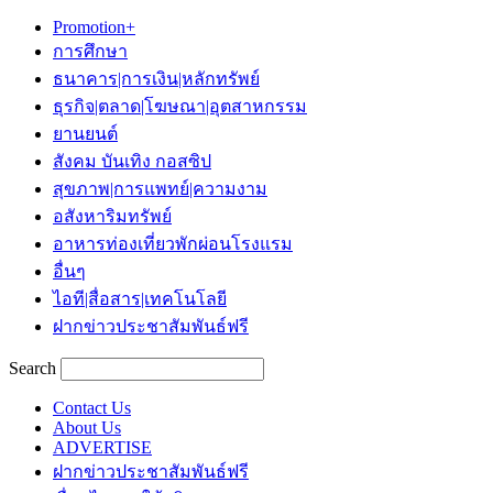
Promotion+
การศึกษา
ธนาคาร|การเงิน|หลักทรัพย์
ธุรกิจ|ตลาด|โฆษณา|อุตสาหกรรม
ยานยนต์
สังคม บันเทิง กอสซิป
สุขภาพ|การแพทย์|ความงาม
อสังหาริมทรัพย์
อาหารท่องเที่ยวพักผ่อนโรงแรม
อื่นๆ
ไอที|สื่อสาร|เทคโนโลยี
ฝากข่าวประชาสัมพันธ์ฟรี
Search
Contact Us
About Us
ADVERTISE
ฝากข่าวประชาสัมพันธ์ฟรี