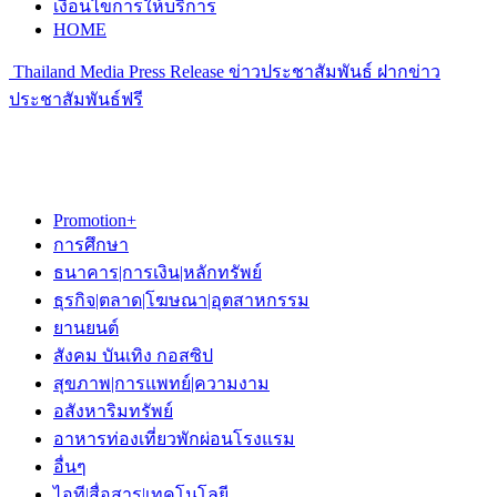
เงื่อนไขการให้บริการ
HOME
Thailand Media Press Release ข่าวประชาสัมพันธ์ ฝากข่าว
ประชาสัมพันธ์ฟรี
Promotion+
การศึกษา
ธนาคาร|การเงิน|หลักทรัพย์
ธุรกิจ|ตลาด|โฆษณา|อุตสาหกรรม
ยานยนต์
สังคม บันเทิง กอสซิป
สุขภาพ|การแพทย์|ความงาม
อสังหาริมทรัพย์
อาหารท่องเที่ยวพักผ่อนโรงแรม
อื่นๆ
ไอที|สื่อสาร|เทคโนโลยี