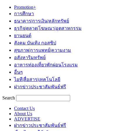
Promotion+
การศึกษา
ธนาคาร|การเงิน|หลักทรัพย์
ธุรกิจ|ตลาด|โฆษณา|อุตสาหกรรม
ยานยนต์
สังคม บันเทิง กอสซิป
สุขภาพ|การแพทย์|ความงาม
อสังหาริมทรัพย์
อาหารท่องเที่ยวพักผ่อนโรงแรม
อื่นๆ
ไอที|สื่อสาร|เทคโนโลยี
ฝากข่าวประชาสัมพันธ์ฟรี
Search
Contact Us
About Us
ADVERTISE
ฝากข่าวประชาสัมพันธ์ฟรี