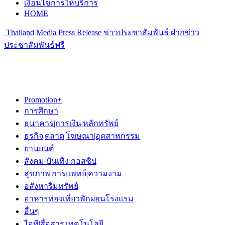
เงื่อนไขการให้บริการ
HOME
Thailand Media Press Release ข่าวประชาสัมพันธ์ ฝากข่าว
ประชาสัมพันธ์ฟรี
Promotion+
การศึกษา
ธนาคาร|การเงิน|หลักทรัพย์
ธุรกิจ|ตลาด|โฆษณา|อุตสาหกรรม
ยานยนต์
สังคม บันเทิง กอสซิป
สุขภาพ|การแพทย์|ความงาม
อสังหาริมทรัพย์
อาหารท่องเที่ยวพักผ่อนโรงแรม
อื่นๆ
ไอที|สื่อสาร|เทคโนโลยี