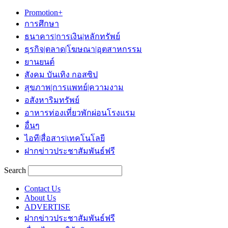
Promotion+
การศึกษา
ธนาคาร|การเงิน|หลักทรัพย์
ธุรกิจ|ตลาด|โฆษณา|อุตสาหกรรม
ยานยนต์
สังคม บันเทิง กอสซิป
สุขภาพ|การแพทย์|ความงาม
อสังหาริมทรัพย์
อาหารท่องเที่ยวพักผ่อนโรงแรม
อื่นๆ
ไอที|สื่อสาร|เทคโนโลยี
ฝากข่าวประชาสัมพันธ์ฟรี
Search
Contact Us
About Us
ADVERTISE
ฝากข่าวประชาสัมพันธ์ฟรี