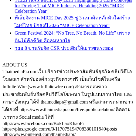
TCEB Hosts MICE Day 2025 Highlighting 3 Core Concepts
for Driving Thai MICE Industry, Heralding 2026 “MICE
Celebration Year”
ทีเส็บจัดงาน MICE Day 2025 ชู 3 แนวคิดหลักหัวใจสร้าง
ไมซ์ไทย ปักธงปี 2026 “MICE Celebration Year”
Green Festival 2024: “No Tree, No Breath, No Life” เพราะ
ต้นไม้คือชีวิต คือลมหายใจ
วธอ.8 ขานรับจัด CSR ประเดิมให้เยาวชนระยอง
ABOUT US
ThaimediaPr.com เว็บบริการข่าวประชาสัมพันธ์ธุรกิจ คลิปวิดีโอ
โฆษณา สำหรับองค์กรธุรกิจต่างๆฟรี เป็นเว็บไซต์ในเครือ
Infinite Wire (www.infinitewire.com) สามารถส่งข่าว
ประชาสัมพันธ์หรือคลิปวิดีโอโฆษณา ในรูปแบบภาษาไทย และ
ภาษาอังกฤษ ได้ที่ thaimediapr@gmail.com หรือสามารถฝากข่าว
ได้เองที่ https://www.thaimediapr.com/free-public-relation/ ติดตาม
เราทาง Social media ได้ที่
http://www.facebook.com/BokLaoKhaoPr
https://plus.google.com/u/0/117075194708380101540/posts
http://www.pinterest.com/thaimediapr/