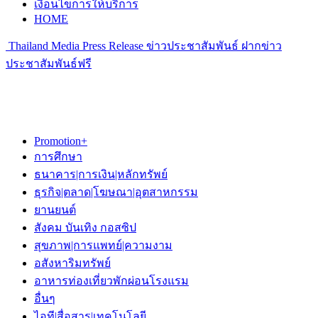
เงื่อนไขการให้บริการ
HOME
Thailand Media Press Release ข่าวประชาสัมพันธ์ ฝากข่าว
ประชาสัมพันธ์ฟรี
Promotion+
การศึกษา
ธนาคาร|การเงิน|หลักทรัพย์
ธุรกิจ|ตลาด|โฆษณา|อุตสาหกรรม
ยานยนต์
สังคม บันเทิง กอสซิป
สุขภาพ|การแพทย์|ความงาม
อสังหาริมทรัพย์
อาหารท่องเที่ยวพักผ่อนโรงแรม
อื่นๆ
ไอที|สื่อสาร|เทคโนโลยี