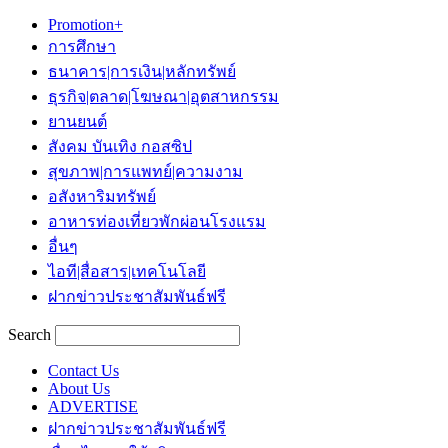
Promotion+
การศึกษา
ธนาคาร|การเงิน|หลักทรัพย์
ธุรกิจ|ตลาด|โฆษณา|อุตสาหกรรม
ยานยนต์
สังคม บันเทิง กอสซิป
สุขภาพ|การแพทย์|ความงาม
อสังหาริมทรัพย์
อาหารท่องเที่ยวพักผ่อนโรงแรม
อื่นๆ
ไอที|สื่อสาร|เทคโนโลยี
ฝากข่าวประชาสัมพันธ์ฟรี
Search
Contact Us
About Us
ADVERTISE
ฝากข่าวประชาสัมพันธ์ฟรี