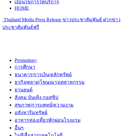
เงื่อนไขการให้บริการ
HOME
Thailand Media Press Release ข่าวประชาสัมพันธ์ ฝากข่าว
ประชาสัมพันธ์ฟรี
Promotion+
การศึกษา
ธนาคาร|การเงิน|หลักทรัพย์
ธุรกิจ|ตลาด|โฆษณา|อุตสาหกรรม
ยานยนต์
สังคม บันเทิง กอสซิป
สุขภาพ|การแพทย์|ความงาม
อสังหาริมทรัพย์
อาหารท่องเที่ยวพักผ่อนโรงแรม
อื่นๆ
ไอที|สื่อสาร|เทคโนโลยี