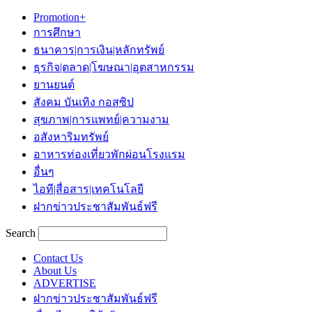
Promotion+
การศึกษา
ธนาคาร|การเงิน|หลักทรัพย์
ธุรกิจ|ตลาด|โฆษณา|อุตสาหกรรม
ยานยนต์
สังคม บันเทิง กอสซิป
สุขภาพ|การแพทย์|ความงาม
อสังหาริมทรัพย์
อาหารท่องเที่ยวพักผ่อนโรงแรม
อื่นๆ
ไอที|สื่อสาร|เทคโนโลยี
ฝากข่าวประชาสัมพันธ์ฟรี
Search
Contact Us
About Us
ADVERTISE
ฝากข่าวประชาสัมพันธ์ฟรี