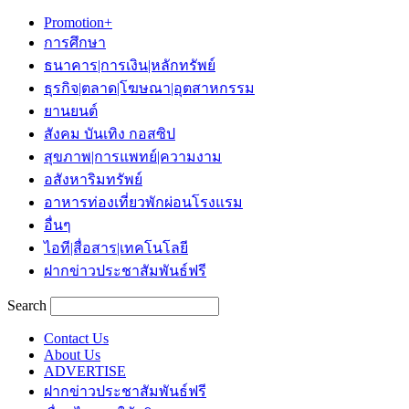
Promotion+
การศึกษา
ธนาคาร|การเงิน|หลักทรัพย์
ธุรกิจ|ตลาด|โฆษณา|อุตสาหกรรม
ยานยนต์
สังคม บันเทิง กอสซิป
สุขภาพ|การแพทย์|ความงาม
อสังหาริมทรัพย์
อาหารท่องเที่ยวพักผ่อนโรงแรม
อื่นๆ
ไอที|สื่อสาร|เทคโนโลยี
ฝากข่าวประชาสัมพันธ์ฟรี
Search
Contact Us
About Us
ADVERTISE
ฝากข่าวประชาสัมพันธ์ฟรี