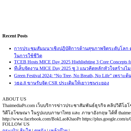
Recent Posts
การประชุมสัมมนาเชิงปฏิบัติการด้านสุขภาพจิตระดับโลก ครั
ในการใช้ชีวิต
TCEB Hosts MICE Day 2025 Highlighting 3 Core Concepts for
ทีเส็บจัดงาน MICE Day 2025 ชู 3 แนวคิดหลักหัวใจสร้างไมซ
Green Festival 2024: “No Tree, No Breath, No Life” เพราะต
วธอ.8 ขานรับจัด CSR ประเดิมให้เยาวชนระยอง
ABOUT US
ThaimediaPr.com เว็บบริการข่าวประชาสัมพันธ์ธุรกิจ คลิปวิดีโอโ
วิดีโอโฆษณา ในรูปแบบภาษาไทย และ ภาษาอังกฤษ ได้ที่ thaimediapr
http://www.facebook.com/BokLaoKhaoPr https://plus.google.com/u/0/
FOLLOW US
กระเป๋า
|
ส้มใส
|
ดูหนัง
|
เหล้าบ๊วย
|