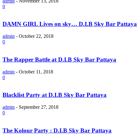
admin
-
November 13, 2018
0
DAMN GIRL Lives on sky… D.I.B Sky Bar Pattaya
admin
-
October 22, 2018
0
The Rapper Battle at D.I.B Sky Bar Pattaya
admin
-
October 11, 2018
0
Blacklist Party at D.I.B Sky Bar Pattaya
admin
-
September 27, 2018
0
The Kolour Party : D.I.B Sky Bar Pattaya