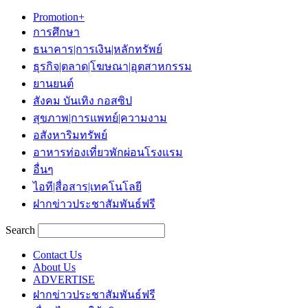
Promotion+
การศึกษา
ธนาคาร|การเงิน|หลักทรัพย์
ธุรกิจ|ตลาด|โฆษณา|อุตสาหกรรม
ยานยนต์
สังคม บันเทิง กอสซิป
สุขภาพ|การแพทย์|ความงาม
อสังหาริมทรัพย์
อาหารท่องเที่ยวพักผ่อนโรงแรม
อื่นๆ
ไอที|สื่อสาร|เทคโนโลยี
ฝากข่าวประชาสัมพันธ์ฟรี
Search
Contact Us
About Us
ADVERTISE
ฝากข่าวประชาสัมพันธ์ฟรี