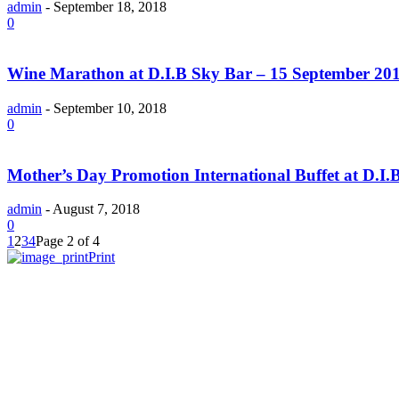
admin
-
September 18, 2018
0
Wine Marathon at D.I.B Sky Bar – 15 September 20
admin
-
September 10, 2018
0
Mother’s Day Promotion International Buffet at D.I.
admin
-
August 7, 2018
0
1
2
3
4
Page 2 of 4
Print