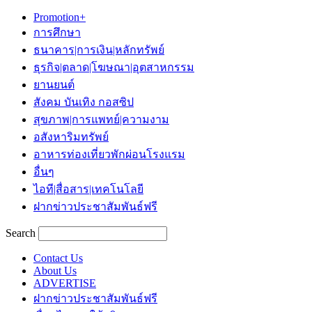
Promotion+
การศึกษา
ธนาคาร|การเงิน|หลักทรัพย์
ธุรกิจ|ตลาด|โฆษณา|อุตสาหกรรม
ยานยนต์
สังคม บันเทิง กอสซิป
สุขภาพ|การแพทย์|ความงาม
อสังหาริมทรัพย์
อาหารท่องเที่ยวพักผ่อนโรงแรม
อื่นๆ
ไอที|สื่อสาร|เทคโนโลยี
ฝากข่าวประชาสัมพันธ์ฟรี
Search
Contact Us
About Us
ADVERTISE
ฝากข่าวประชาสัมพันธ์ฟรี