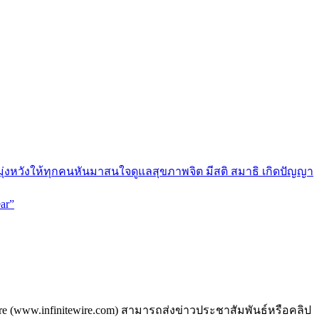
มุ่งหวังให้ทุกคนหันมาสนใจดูแลสุขภาพจิต มีสติ สมาธิ เกิดปัญญา
ar”
ire (www.infinitewire.com) สามารถส่งข่าวประชาสัมพันธ์หรือคลิป