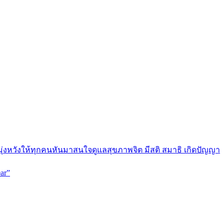
มุ่งหวังให้ทุกคนหันมาสนใจดูแลสุขภาพจิต มีสติ สมาธิ เกิดปัญญา
ar”