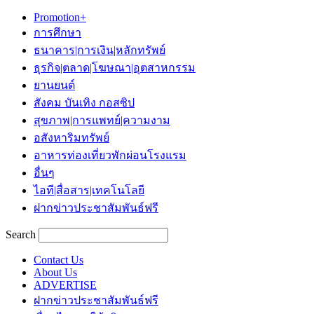
Promotion+
การศึกษา
ธนาคาร|การเงิน|หลักทรัพย์
ธุรกิจ|ตลาด|โฆษณา|อุตสาหกรรม
ยานยนต์
สังคม บันเทิง กอสซิป
สุขภาพ|การแพทย์|ความงาม
อสังหาริมทรัพย์
อาหารท่องเที่ยวพักผ่อนโรงแรม
อื่นๆ
ไอที|สื่อสาร|เทคโนโลยี
ฝากข่าวประชาสัมพันธ์ฟรี
Search
Contact Us
About Us
ADVERTISE
ฝากข่าวประชาสัมพันธ์ฟรี