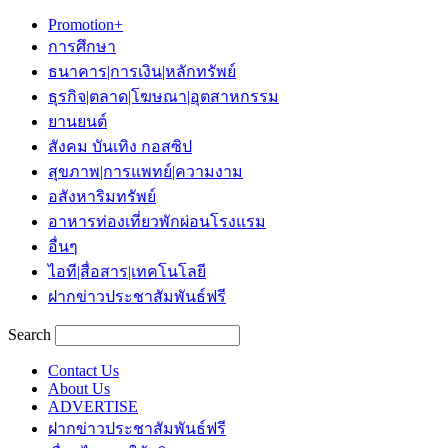
Promotion+
การศึกษา
ธนาคาร|การเงิน|หลักทรัพย์
ธุรกิจ|ตลาด|โฆษณา|อุตสาหกรรม
ยานยนต์
สังคม บันเทิง กอสซิป
สุขภาพ|การแพทย์|ความงาม
อสังหาริมทรัพย์
อาหารท่องเที่ยวพักผ่อนโรงแรม
อื่นๆ
ไอที|สื่อสาร|เทคโนโลยี
ฝากข่าวประชาสัมพันธ์ฟรี
Search
Contact Us
About Us
ADVERTISE
ฝากข่าวประชาสัมพันธ์ฟรี