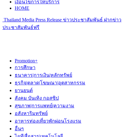
เงื่อนไขการให้บริการ
HOME
Thailand Media Press Release ข่าวประชาสัมพันธ์ ฝากข่าว
ประชาสัมพันธ์ฟรี
Promotion+
การศึกษา
ธนาคาร|การเงิน|หลักทรัพย์
ธุรกิจ|ตลาด|โฆษณา|อุตสาหกรรม
ยานยนต์
สังคม บันเทิง กอสซิป
สุขภาพ|การแพทย์|ความงาม
อสังหาริมทรัพย์
อาหารท่องเที่ยวพักผ่อนโรงแรม
อื่นๆ
ไอที|สื่อสาร|เทคโนโลยี