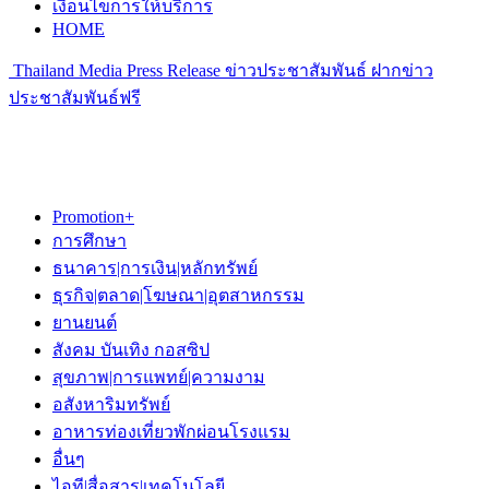
เงื่อนไขการให้บริการ
HOME
Thailand Media Press Release ข่าวประชาสัมพันธ์ ฝากข่าว
ประชาสัมพันธ์ฟรี
Promotion+
การศึกษา
ธนาคาร|การเงิน|หลักทรัพย์
ธุรกิจ|ตลาด|โฆษณา|อุตสาหกรรม
ยานยนต์
สังคม บันเทิง กอสซิป
สุขภาพ|การแพทย์|ความงาม
อสังหาริมทรัพย์
อาหารท่องเที่ยวพักผ่อนโรงแรม
อื่นๆ
ไอที|สื่อสาร|เทคโนโลยี