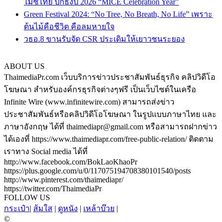
ไมซ์ไทย ปักธงปี 2026 “MICE Celebration Year”
Green Festival 2024: “No Tree, No Breath, No Life” เพราะ
ต้นไม้คือชีวิต คือลมหายใจ
วธอ.8 ขานรับจัด CSR ประเดิมให้เยาวชนระยอง
ABOUT US
ThaimediaPr.com เว็บบริการข่าวประชาสัมพันธ์ธุรกิจ คลิปวิดีโอ
โฆษณา สำหรับองค์กรธุรกิจต่างๆฟรี เป็นเว็บไซต์ในเครือ
Infinite Wire (www.infinitewire.com) สามารถส่งข่าว
ประชาสัมพันธ์หรือคลิปวิดีโอโฆษณา ในรูปแบบภาษาไทย และ
ภาษาอังกฤษ ได้ที่ thaimediapr@gmail.com หรือสามารถฝากข่าว
ได้เองที่ https://www.thaimediapr.com/free-public-relation/ ติดตาม
เราทาง Social media ได้ที่
http://www.facebook.com/BokLaoKhaoPr
https://plus.google.com/u/0/117075194708380101540/posts
http://www.pinterest.com/thaimediapr/
https://twitter.com/ThaimediaPr
FOLLOW US
กระเป๋า
|
ส้มใส
|
ดูหนัง
|
เหล้าบ๊วย
|
©