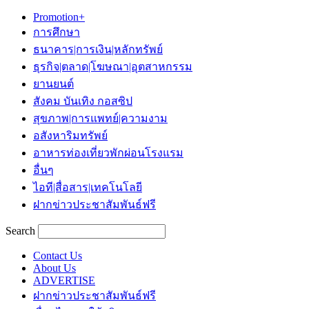
Promotion+
การศึกษา
ธนาคาร|การเงิน|หลักทรัพย์
ธุรกิจ|ตลาด|โฆษณา|อุตสาหกรรม
ยานยนต์
สังคม บันเทิง กอสซิป
สุขภาพ|การแพทย์|ความงาม
อสังหาริมทรัพย์
อาหารท่องเที่ยวพักผ่อนโรงแรม
อื่นๆ
ไอที|สื่อสาร|เทคโนโลยี
ฝากข่าวประชาสัมพันธ์ฟรี
Search
Contact Us
About Us
ADVERTISE
ฝากข่าวประชาสัมพันธ์ฟรี