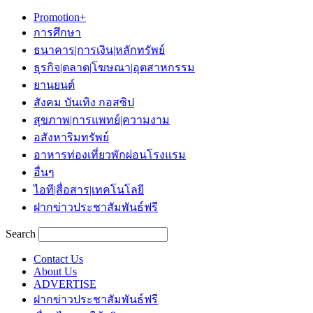
Promotion+
การศึกษา
ธนาคาร|การเงิน|หลักทรัพย์
ธุรกิจ|ตลาด|โฆษณา|อุตสาหกรรม
ยานยนต์
สังคม บันเทิง กอสซิป
สุขภาพ|การแพทย์|ความงาม
อสังหาริมทรัพย์
อาหารท่องเที่ยวพักผ่อนโรงแรม
อื่นๆ
ไอที|สื่อสาร|เทคโนโลยี
ฝากข่าวประชาสัมพันธ์ฟรี
Search
Contact Us
About Us
ADVERTISE
ฝากข่าวประชาสัมพันธ์ฟรี