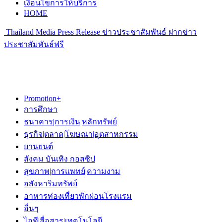
เงื่อนไขการให้บริการ
HOME
Thailand Media Press Release ข่าวประชาสัมพันธ์ ฝากข่าว
ประชาสัมพันธ์ฟรี
Promotion+
การศึกษา
ธนาคาร|การเงิน|หลักทรัพย์
ธุรกิจ|ตลาด|โฆษณา|อุตสาหกรรม
ยานยนต์
สังคม บันเทิง กอสซิป
สุขภาพ|การแพทย์|ความงาม
อสังหาริมทรัพย์
อาหารท่องเที่ยวพักผ่อนโรงแรม
อื่นๆ
ไอที|สื่อสาร|เทคโนโลยี