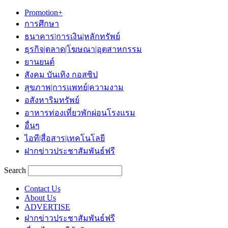
Promotion+
การศึกษา
ธนาคาร|การเงิน|หลักทรัพย์
ธุรกิจ|ตลาด|โฆษณา|อุตสาหกรรม
ยานยนต์
สังคม บันเทิง กอสซิป
สุขภาพ|การแพทย์|ความงาม
อสังหาริมทรัพย์
อาหารท่องเที่ยวพักผ่อนโรงแรม
อื่นๆ
ไอที|สื่อสาร|เทคโนโลยี
ฝากข่าวประชาสัมพันธ์ฟรี
Search
Contact Us
About Us
ADVERTISE
ฝากข่าวประชาสัมพันธ์ฟรี