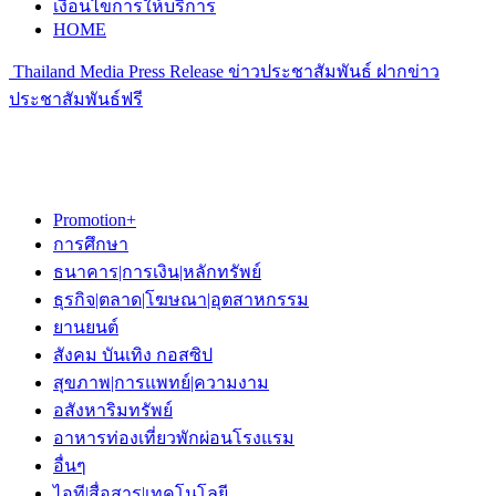
เงื่อนไขการให้บริการ
HOME
Thailand Media Press Release ข่าวประชาสัมพันธ์ ฝากข่าว
ประชาสัมพันธ์ฟรี
Promotion+
การศึกษา
ธนาคาร|การเงิน|หลักทรัพย์
ธุรกิจ|ตลาด|โฆษณา|อุตสาหกรรม
ยานยนต์
สังคม บันเทิง กอสซิป
สุขภาพ|การแพทย์|ความงาม
อสังหาริมทรัพย์
อาหารท่องเที่ยวพักผ่อนโรงแรม
อื่นๆ
ไอที|สื่อสาร|เทคโนโลยี