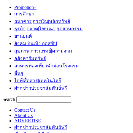
Promotion+
การศึกษา
ธนาคาร|การเงิน|หลักทรัพย์
ธุรกิจ|ตลาด|โฆษณา|อุตสาหกรรม
ยานยนต์
สังคม บันเทิง กอสซิป
สุขภาพ|การแพทย์|ความงาม
อสังหาริมทรัพย์
อาหารท่องเที่ยวพักผ่อนโรงแรม
อื่นๆ
ไอที|สื่อสาร|เทคโนโลยี
ฝากข่าวประชาสัมพันธ์ฟรี
Search
Contact Us
About Us
ADVERTISE
ฝากข่าวประชาสัมพันธ์ฟรี