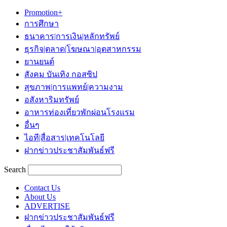
Promotion+
การศึกษา
ธนาคาร|การเงิน|หลักทรัพย์
ธุรกิจ|ตลาด|โฆษณา|อุตสาหกรรม
ยานยนต์
สังคม บันเทิง กอสซิป
สุขภาพ|การแพทย์|ความงาม
อสังหาริมทรัพย์
อาหารท่องเที่ยวพักผ่อนโรงแรม
อื่นๆ
ไอที|สื่อสาร|เทคโนโลยี
ฝากข่าวประชาสัมพันธ์ฟรี
Search
Contact Us
About Us
ADVERTISE
ฝากข่าวประชาสัมพันธ์ฟรี