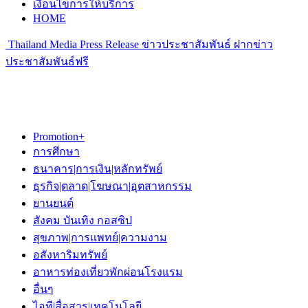
เงื่อนไขการให้บริการ
HOME
Thailand Media Press Release ข่าวประชาสัมพันธ์ ฝากข่าว
ประชาสัมพันธ์ฟรี
Promotion+
การศึกษา
ธนาคาร|การเงิน|หลักทรัพย์
ธุรกิจ|ตลาด|โฆษณา|อุตสาหกรรม
ยานยนต์
สังคม บันเทิง กอสซิป
สุขภาพ|การแพทย์|ความงาม
อสังหาริมทรัพย์
อาหารท่องเที่ยวพักผ่อนโรงแรม
อื่นๆ
ไอที|สื่อสาร|เทคโนโลยี