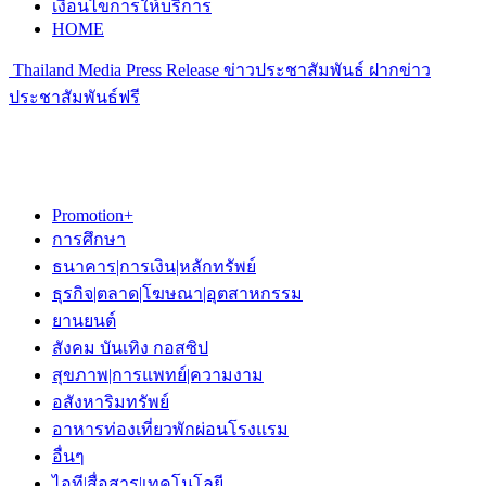
เงื่อนไขการให้บริการ
HOME
Thailand Media Press Release ข่าวประชาสัมพันธ์ ฝากข่าว
ประชาสัมพันธ์ฟรี
Promotion+
การศึกษา
ธนาคาร|การเงิน|หลักทรัพย์
ธุรกิจ|ตลาด|โฆษณา|อุตสาหกรรม
ยานยนต์
สังคม บันเทิง กอสซิป
สุขภาพ|การแพทย์|ความงาม
อสังหาริมทรัพย์
อาหารท่องเที่ยวพักผ่อนโรงแรม
อื่นๆ
ไอที|สื่อสาร|เทคโนโลยี