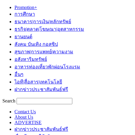
Promotion+
การศึกษา
ธนาคาร|การเงิน|หลักทรัพย์
ธุรกิจ|ตลาด|โฆษณา|อุตสาหกรรม
ยานยนต์
สังคม บันเทิง กอสซิป
สุขภาพ|การแพทย์|ความงาม
อสังหาริมทรัพย์
อาหารท่องเที่ยวพักผ่อนโรงแรม
อื่นๆ
ไอที|สื่อสาร|เทคโนโลยี
ฝากข่าวประชาสัมพันธ์ฟรี
Search
Contact Us
About Us
ADVERTISE
ฝากข่าวประชาสัมพันธ์ฟรี