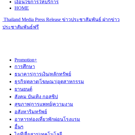
เงื่อนไขการให้บริการ
HOME
Thailand Media Press Release ข่าวประชาสัมพันธ์ ฝากข่าว
ประชาสัมพันธ์ฟรี
Promotion+
การศึกษา
ธนาคาร|การเงิน|หลักทรัพย์
ธุรกิจ|ตลาด|โฆษณา|อุตสาหกรรม
ยานยนต์
สังคม บันเทิง กอสซิป
สุขภาพ|การแพทย์|ความงาม
อสังหาริมทรัพย์
อาหารท่องเที่ยวพักผ่อนโรงแรม
อื่นๆ
ไอที|สื่อสาร|เทคโนโลยี