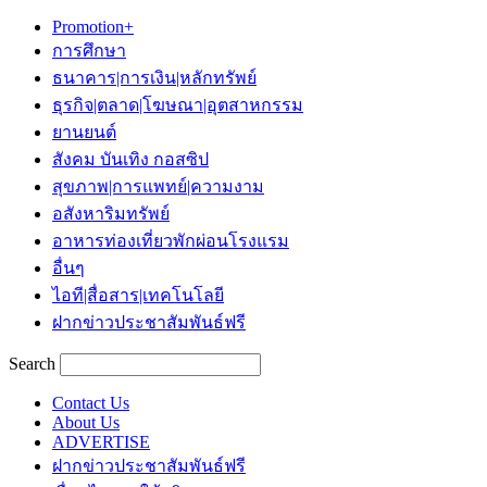
Promotion+
การศึกษา
ธนาคาร|การเงิน|หลักทรัพย์
ธุรกิจ|ตลาด|โฆษณา|อุตสาหกรรม
ยานยนต์
สังคม บันเทิง กอสซิป
สุขภาพ|การแพทย์|ความงาม
อสังหาริมทรัพย์
อาหารท่องเที่ยวพักผ่อนโรงแรม
อื่นๆ
ไอที|สื่อสาร|เทคโนโลยี
ฝากข่าวประชาสัมพันธ์ฟรี
Search
Contact Us
About Us
ADVERTISE
ฝากข่าวประชาสัมพันธ์ฟรี