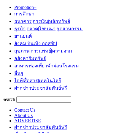
Promotion+
การศึกษา
ธนาคาร|การเงิน|หลักทรัพย์
ธุรกิจ|ตลาด|โฆษณา|อุตสาหกรรม
ยานยนต์
สังคม บันเทิง กอสซิป
สุขภาพ|การแพทย์|ความงาม
อสังหาริมทรัพย์
อาหารท่องเที่ยวพักผ่อนโรงแรม
อื่นๆ
ไอที|สื่อสาร|เทคโนโลยี
ฝากข่าวประชาสัมพันธ์ฟรี
Search
Contact Us
About Us
ADVERTISE
ฝากข่าวประชาสัมพันธ์ฟรี