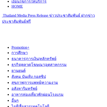
เงื่อนไขการให้บริการ
HOME
Thailand Media Press Release ข่าวประชาสัมพันธ์ ฝากข่าว
ประชาสัมพันธ์ฟรี
Promotion+
การศึกษา
ธนาคาร|การเงิน|หลักทรัพย์
ธุรกิจ|ตลาด|โฆษณา|อุตสาหกรรม
ยานยนต์
สังคม บันเทิง กอสซิป
สุขภาพ|การแพทย์|ความงาม
อสังหาริมทรัพย์
อาหารท่องเที่ยวพักผ่อนโรงแรม
อื่นๆ
ไอที|สื่อสาร|เทคโนโลยี