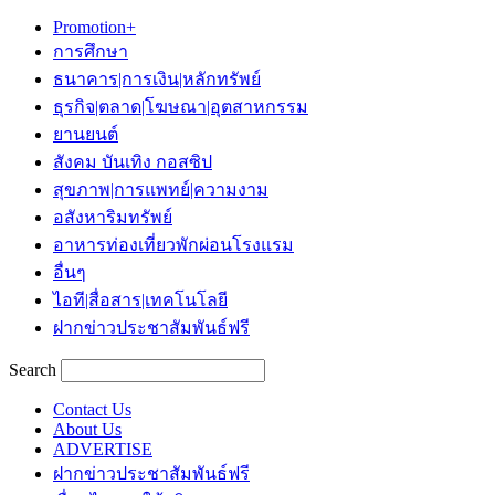
Promotion+
การศึกษา
ธนาคาร|การเงิน|หลักทรัพย์
ธุรกิจ|ตลาด|โฆษณา|อุตสาหกรรม
ยานยนต์
สังคม บันเทิง กอสซิป
สุขภาพ|การแพทย์|ความงาม
อสังหาริมทรัพย์
อาหารท่องเที่ยวพักผ่อนโรงแรม
อื่นๆ
ไอที|สื่อสาร|เทคโนโลยี
ฝากข่าวประชาสัมพันธ์ฟรี
Search
Contact Us
About Us
ADVERTISE
ฝากข่าวประชาสัมพันธ์ฟรี