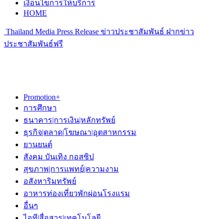
เงื่อนไขการให้บริการ
HOME
Thailand Media Press Release ข่าวประชาสัมพันธ์ ฝากข่าว
ประชาสัมพันธ์ฟรี
Promotion+
การศึกษา
ธนาคาร|การเงิน|หลักทรัพย์
ธุรกิจ|ตลาด|โฆษณา|อุตสาหกรรม
ยานยนต์
สังคม บันเทิง กอสซิป
สุขภาพ|การแพทย์|ความงาม
อสังหาริมทรัพย์
อาหารท่องเที่ยวพักผ่อนโรงแรม
อื่นๆ
ไอที|สื่อสาร|เทคโนโลยี