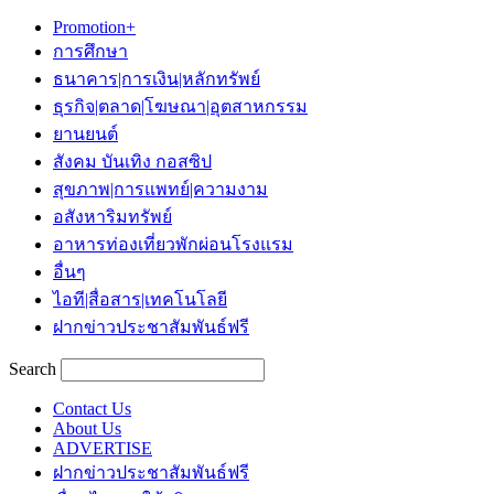
Promotion+
การศึกษา
ธนาคาร|การเงิน|หลักทรัพย์
ธุรกิจ|ตลาด|โฆษณา|อุตสาหกรรม
ยานยนต์
สังคม บันเทิง กอสซิป
สุขภาพ|การแพทย์|ความงาม
อสังหาริมทรัพย์
อาหารท่องเที่ยวพักผ่อนโรงแรม
อื่นๆ
ไอที|สื่อสาร|เทคโนโลยี
ฝากข่าวประชาสัมพันธ์ฟรี
Search
Contact Us
About Us
ADVERTISE
ฝากข่าวประชาสัมพันธ์ฟรี