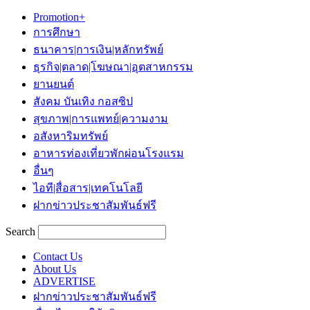
Promotion+
การศึกษา
ธนาคาร|การเงิน|หลักทรัพย์
ธุรกิจ|ตลาด|โฆษณา|อุตสาหกรรม
ยานยนต์
สังคม บันเทิง กอสซิป
สุขภาพ|การแพทย์|ความงาม
อสังหาริมทรัพย์
อาหารท่องเที่ยวพักผ่อนโรงแรม
อื่นๆ
ไอที|สื่อสาร|เทคโนโลยี
ฝากข่าวประชาสัมพันธ์ฟรี
Search
Contact Us
About Us
ADVERTISE
ฝากข่าวประชาสัมพันธ์ฟรี