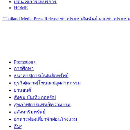
เงื่อนไขการให้บริการ
HOME
Thailand Media Press Release ข่าวประชาสัมพันธ์ ฝากข่าวประชาส
Promotion+
การศึกษา
ธนาคาร|การเงิน|หลักทรัพย์
ธุรกิจ|ตลาด|โฆษณา|อุตสาหกรรม
ยานยนต์
สังคม บันเทิง กอสซิป
สุขภาพ|การแพทย์|ความงาม
อสังหาริมทรัพย์
อาหารท่องเที่ยวพักผ่อนโรงแรม
อื่นๆ