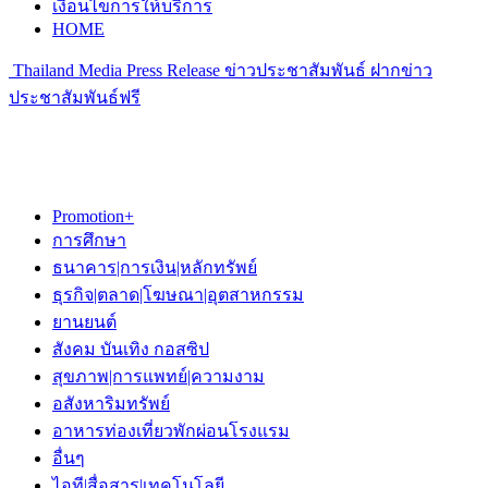
เงื่อนไขการให้บริการ
HOME
Thailand Media Press Release ข่าวประชาสัมพันธ์ ฝากข่าว
ประชาสัมพันธ์ฟรี
Promotion+
การศึกษา
ธนาคาร|การเงิน|หลักทรัพย์
ธุรกิจ|ตลาด|โฆษณา|อุตสาหกรรม
ยานยนต์
สังคม บันเทิง กอสซิป
สุขภาพ|การแพทย์|ความงาม
อสังหาริมทรัพย์
อาหารท่องเที่ยวพักผ่อนโรงแรม
อื่นๆ
ไอที|สื่อสาร|เทคโนโลยี