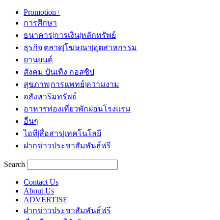
Promotion+
การศึกษา
ธนาคาร|การเงิน|หลักทรัพย์
ธุรกิจ|ตลาด|โฆษณา|อุตสาหกรรม
ยานยนต์
สังคม บันเทิง กอสซิป
สุขภาพ|การแพทย์|ความงาม
อสังหาริมทรัพย์
อาหารท่องเที่ยวพักผ่อนโรงแรม
อื่นๆ
ไอที|สื่อสาร|เทคโนโลยี
ฝากข่าวประชาสัมพันธ์ฟรี
Search
Contact Us
About Us
ADVERTISE
ฝากข่าวประชาสัมพันธ์ฟรี