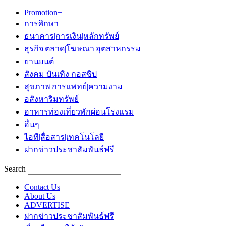
Promotion+
การศึกษา
ธนาคาร|การเงิน|หลักทรัพย์
ธุรกิจ|ตลาด|โฆษณา|อุตสาหกรรม
ยานยนต์
สังคม บันเทิง กอสซิป
สุขภาพ|การแพทย์|ความงาม
อสังหาริมทรัพย์
อาหารท่องเที่ยวพักผ่อนโรงแรม
อื่นๆ
ไอที|สื่อสาร|เทคโนโลยี
ฝากข่าวประชาสัมพันธ์ฟรี
Search
Contact Us
About Us
ADVERTISE
ฝากข่าวประชาสัมพันธ์ฟรี