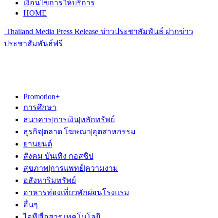
เงื่อนไขการให้บริการ
HOME
Thailand Media Press Release ข่าวประชาสัมพันธ์ ฝากข่าว
ประชาสัมพันธ์ฟรี
Promotion+
การศึกษา
ธนาคาร|การเงิน|หลักทรัพย์
ธุรกิจ|ตลาด|โฆษณา|อุตสาหกรรม
ยานยนต์
สังคม บันเทิง กอสซิป
สุขภาพ|การแพทย์|ความงาม
อสังหาริมทรัพย์
อาหารท่องเที่ยวพักผ่อนโรงแรม
อื่นๆ
ไอที|สื่อสาร|เทคโนโลยี