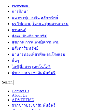
Promotion+
การศึกษา
ธนาคาร|การเงิน|หลักทรัพย์
ธุรกิจ|ตลาด|โฆษณา|อุตสาหกรรม
ยานยนต์
สังคม บันเทิง กอสซิป
สุขภาพ|การแพทย์|ความงาม
อสังหาริมทรัพย์
อาหารท่องเที่ยวพักผ่อนโรงแรม
อื่นๆ
ไอที|สื่อสาร|เทคโนโลยี
ฝากข่าวประชาสัมพันธ์ฟรี
Search
Contact Us
About Us
ADVERTISE
ฝากข่าวประชาสัมพันธ์ฟรี