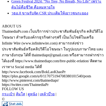
Green Festival 2024: “No Tree, No Breath, No Life” เพราะ
ต้นไม้คือชีวิต คือลมหายใจ
วธอ.8 ขานรับจัด CSR ประเดิมให้เยาวชนระยอง
ABOUT US
ThaimediaPr.com เว็บบริการข่าวประชาสัมพันธ์ธุรกิจ คลิปวิดีโอ
โฆษณา สำหรับองค์กรธุรกิจต่างๆฟรี เป็นเว็บไซต์ในเครือ
Infinite Wire (www.infinitewire.com) สามารถส่งข่าว
ประชาสัมพันธ์หรือคลิปวิดีโอโฆษณา ในรูปแบบภาษาไทย และ
ภาษาอังกฤษ ได้ที่ thaimediapr@gmail.com หรือสามารถฝากข่าว
ได้เองที่ https://www.thaimediapr.com/free-public-relation/ ติดตาม
เราทาง Social media ได้ที่
http://www.facebook.com/BokLaoKhaoPr
https://plus.google.com/u/0/117075194708380101540/posts
http://www.pinterest.com/thaimediapr/
https://twitter.com/ThaimediaPr
FOLLOW US
กระเป๋า
|
ส้มใส
|
ดูหนัง
|
เหล้าบ๊วย
|
©