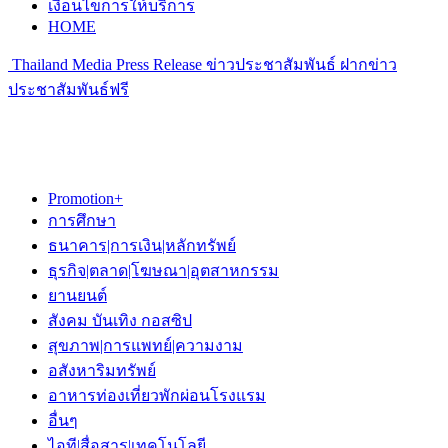
เงื่อนไขการให้บริการ
HOME
Thailand Media Press Release ข่าวประชาสัมพันธ์ ฝากข่าว
ประชาสัมพันธ์ฟรี
Promotion+
การศึกษา
ธนาคาร|การเงิน|หลักทรัพย์
ธุรกิจ|ตลาด|โฆษณา|อุตสาหกรรม
ยานยนต์
สังคม บันเทิง กอสซิป
สุขภาพ|การแพทย์|ความงาม
อสังหาริมทรัพย์
อาหารท่องเที่ยวพักผ่อนโรงแรม
อื่นๆ
ไอที|สื่อสาร|เทคโนโลยี