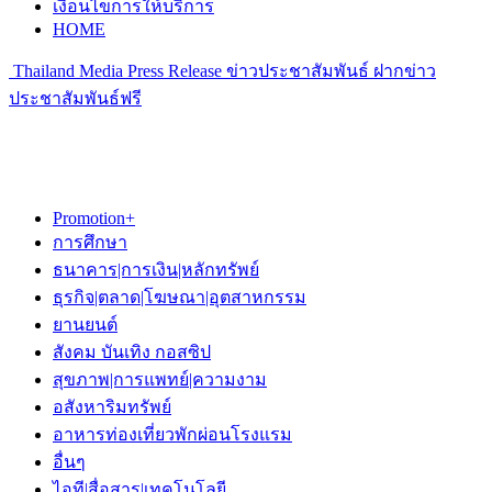
เงื่อนไขการให้บริการ
HOME
Thailand Media Press Release ข่าวประชาสัมพันธ์ ฝากข่าว
ประชาสัมพันธ์ฟรี
Promotion+
การศึกษา
ธนาคาร|การเงิน|หลักทรัพย์
ธุรกิจ|ตลาด|โฆษณา|อุตสาหกรรม
ยานยนต์
สังคม บันเทิง กอสซิป
สุขภาพ|การแพทย์|ความงาม
อสังหาริมทรัพย์
อาหารท่องเที่ยวพักผ่อนโรงแรม
อื่นๆ
ไอที|สื่อสาร|เทคโนโลยี