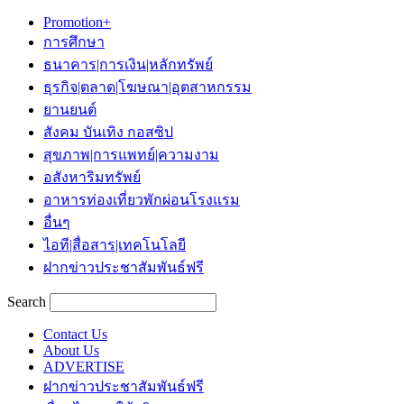
Promotion+
การศึกษา
ธนาคาร|การเงิน|หลักทรัพย์
ธุรกิจ|ตลาด|โฆษณา|อุตสาหกรรม
ยานยนต์
สังคม บันเทิง กอสซิป
สุขภาพ|การแพทย์|ความงาม
อสังหาริมทรัพย์
อาหารท่องเที่ยวพักผ่อนโรงแรม
อื่นๆ
ไอที|สื่อสาร|เทคโนโลยี
ฝากข่าวประชาสัมพันธ์ฟรี
Search
Contact Us
About Us
ADVERTISE
ฝากข่าวประชาสัมพันธ์ฟรี