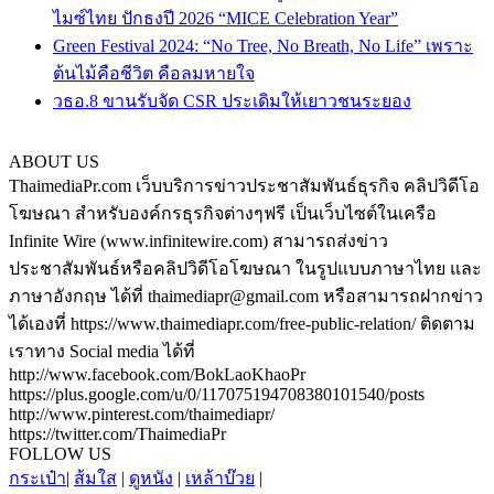
ไมซ์ไทย ปักธงปี 2026 “MICE Celebration Year”
Green Festival 2024: “No Tree, No Breath, No Life” เพราะ
ต้นไม้คือชีวิต คือลมหายใจ
วธอ.8 ขานรับจัด CSR ประเดิมให้เยาวชนระยอง
ABOUT US
ThaimediaPr.com เว็บบริการข่าวประชาสัมพันธ์ธุรกิจ คลิปวิดีโอ
โฆษณา สำหรับองค์กรธุรกิจต่างๆฟรี เป็นเว็บไซต์ในเครือ
Infinite Wire (www.infinitewire.com) สามารถส่งข่าว
ประชาสัมพันธ์หรือคลิปวิดีโอโฆษณา ในรูปแบบภาษาไทย และ
ภาษาอังกฤษ ได้ที่ thaimediapr@gmail.com หรือสามารถฝากข่าว
ได้เองที่ https://www.thaimediapr.com/free-public-relation/ ติดตาม
เราทาง Social media ได้ที่
http://www.facebook.com/BokLaoKhaoPr
https://plus.google.com/u/0/117075194708380101540/posts
http://www.pinterest.com/thaimediapr/
https://twitter.com/ThaimediaPr
FOLLOW US
กระเป๋า
|
ส้มใส
|
ดูหนัง
|
เหล้าบ๊วย
|